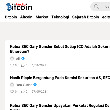
Bitcoin Media Indonesia
Media Bitcoin dan Cryptocurrency, dan Blockchain di Indonesia
Bitcoin
Altcoin
Market
Teknologi
Sejarah Bitcoin
edit
Ketua SEC Gary Gensler Sebut Setiap ICO Adalah Sekur
Ethereum?
adi
0
0
6/08/2021
Nasib Ripple Bergantung Pada Komisi Sekuritas AS, SEC
Fara Yuniar
0
0
27/05/2021
Ketua SEC Gary Gensler Upayakan Perketat Regulasi DeF