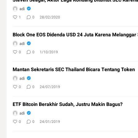
Steven Seagal, Aktor Laga Kondang Dituntut SEC Karen
adi
1
0
28/02/2020
Block One EOS Didenda USD 24 Juta Karena Melanggar
adi
0
0
1/10/2019
Mantan Sekretaris SEC Thailand Bicara Tentang Token
adi
0
0
24/07/2019
ETF Bitcoin Berakhir Sudah, Justru Makin Bagus?
adi
0
0
24/01/2019