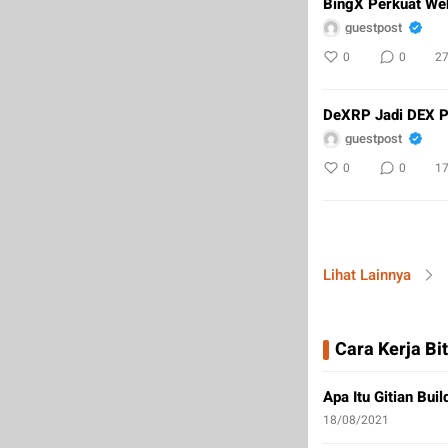
BingX Perkuat We
guestpost
0
0
2
DeXRP Jadi DEX Pe
guestpost
0
0
1
Lihat Lainnya
Cara Kerja Bi
Apa Itu Gitian Bui
18/08/2021