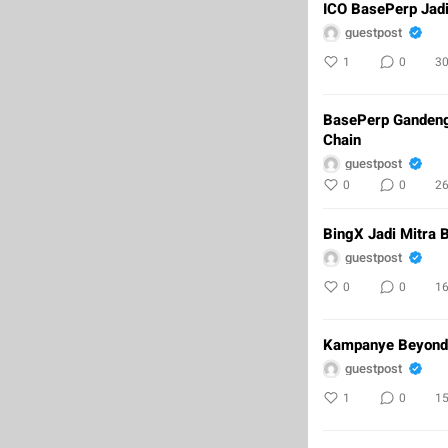
ICO BasePerp Jadi
guestpost
1
0
3
BasePerp Gandeng 
Chain
guestpost
0
0
2
BingX Jadi Mitra 
guestpost
0
0
1
Kampanye Beyond 
guestpost
1
0
1