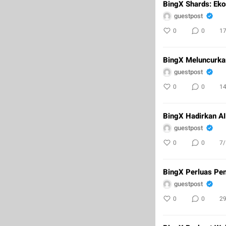
BingX Shards: Eko
guestpost
0
0
1
BingX Meluncurkan
guestpost
0
0
1
BingX Hadirkan AI
guestpost
0
0
7
BingX Perluas Pen
guestpost
0
0
2