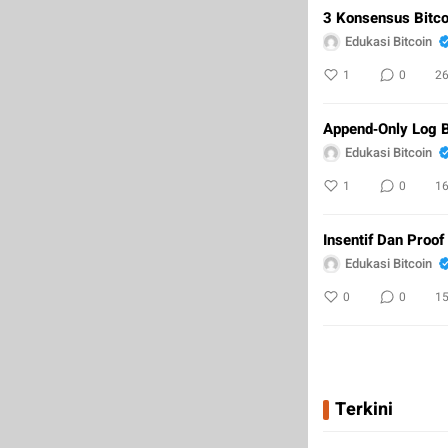
3 Konsensus Bitco
Edukasi Bitcoin
1
0
2
Append‐Only Log B
Edukasi Bitcoin
1
0
1
Insentif Dan Proof
Edukasi Bitcoin
0
0
1
Terkini