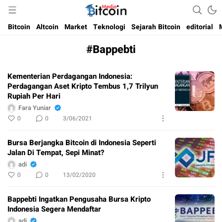
Media Bitcoin dan Cryptocurrency, dan Blockchain di Indonesia
Bitcoin Media Indonesia
Bitcoin
Altcoin
Market
Teknologi
Sejarah Bitcoin
editorial
#Bappebti
Kementerian Perdagangan Indonesia:
Perdagangan Aset Kripto Tembus 1,7 Trilyun
Rupiah Per Hari
Fara Yuniar
0
0
3/06/2021
Bursa Berjangka Bitcoin di Indonesia Seperti
Jalan Di Tempat, Sepi Minat?
adi
0
0
13/02/2020
Bappebti Ingatkan Pengusaha Bursa Kripto
Indonesia Segera Mendaftar
adi