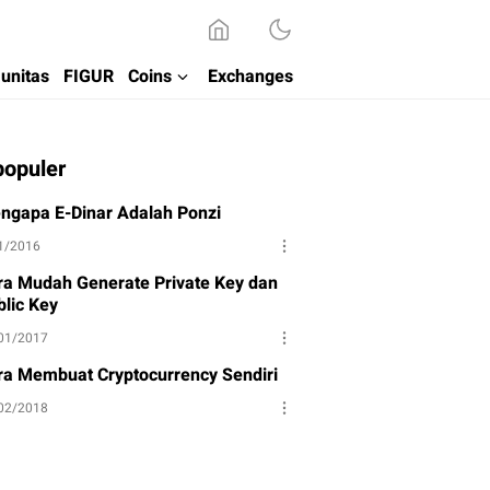
unitas
FIGUR
Coins
Exchanges
populer
ngapa E-Dinar Adalah Ponzi
1/2016
ra Mudah Generate Private Key dan
blic Key
01/2017
ra Membuat Cryptocurrency Sendiri
02/2018