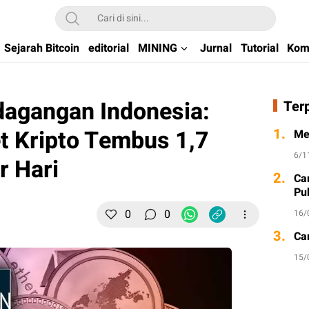
kchain di Indonesia
Sejarah Bitcoin
editorial
MINING
Jurnal
Tutorial
Kom
dagangan Indonesia:
Ter
t Kripto Tembus 1,7
1.
Me
6/1
r Hari
2.
Ca
Pu
0
0
16/
3.
Ca
15/