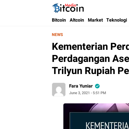
Bitcoin Media Indonesia
Media Bitcoin dan Cryptocurrency, dan Bloc
Bitcoin
Altcoin
Market
Teknologi
NEWS
Kementerian Per
Perdagangan Ase
Trilyun Rupiah Pe
Fara Yuniar
June 3, 2021 - 5:51 PM