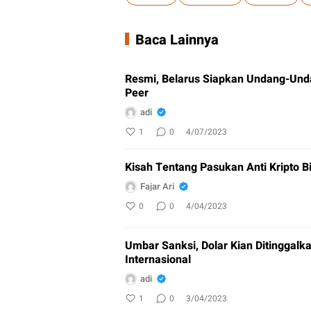
Baca Lainnya
Resmi, Belarus Siapkan Undang-Unda
Peer
adi
1
0
4/07/2023
Kisah Tentang Pasukan Anti Kripto B
Fajar Ari
0
0
4/04/2023
Umbar Sanksi, Dolar Kian Ditinggal
Internasional
adi
1
0
3/04/2023