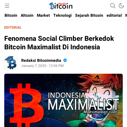
Media Bitcoin dan Cryptocurrency, dan Blockchain di Indonesia
Bitcoin Media Indonesia
Bitcoin
Altcoin
Market
Teknologi
Sejarah Bitcoin
editorial
EDITORIAL
Fenomena Social Climber Berkedok
Bitcoin Maximalist Di Indonesia
Redaksi Bitcoinmedia
January 7, 2020 - 12:06 PM