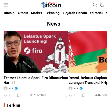
Media Bitcoin dan Cryptocurrency, dan Blockchain di Indonesia
Bitcoin Media Indonesia
Bitcoin
Altcoin
Market
Teknologi
Sejarah Bitcoin
editorial
News
Testnet Lelantus Spark Firo Diluncurkan
Resmi, Belarus Siapka
Hari Ini
Larangan Transaksi Kri
adi
adi
1
0
31/07/2023
1
0
4/07/20
Terkini