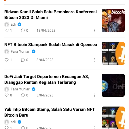
Ridwan Kamil Salah Satu Pembicara Konferensi
Bitcoin 2023 Di Miami
adi
1
0
18/04/2023
NFT Bitcoin Stampunk Sudah Masuk di Opensea
Fara Yuniar
1
0
8/04/2023
DeFi Jadi Target Departemen Keuangan AS,
Dianggap Rentan Kegiatan Terlarang
Fara Yuniar
0
0
8/04/2023
Yuk Intip Bitcoin Stamp, Salah Satu Varian NFT
Bitcoin Baru
adi
1
0
7/04/2023