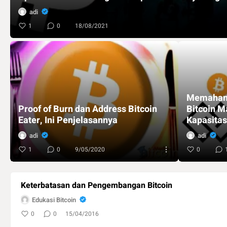
adi
1
0
18/08/2021
Memahami
Proof of Burn dan Address Bitcoin
Bitcoin 
Eater, Ini Penjelasannya
Kapasitas
adi
adi
1
0
9/05/2020
0
Keterbatasan dan Pengembangan Bitcoin
Edukasi Bitcoin
0
0
15/04/2016