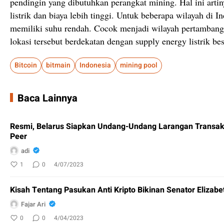
pendingin yang dibutuhkan perangkat mining. Hal ini art
listrik dan biaya lebih tinggi. Untuk beberapa wilayah di I
memiliki suhu rendah. Cocok menjadi wilayah pertambang
lokasi tersebut berdekatan dengan supply energy listrik bes
Bitcoin
bitmain
Indonesia
mining pool
Baca Lainnya
Resmi, Belarus Siapkan Undang-Undang Larangan Transaksi
Peer
adi
1
0
4/07/2023
Kisah Tentang Pasukan Anti Kripto Bikinan Senator Elizab
Fajar Ari
0
0
4/04/2023