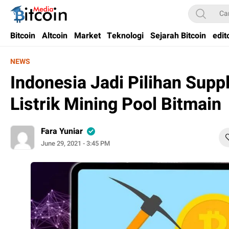
Bitcoin Media Indonesia
Media Bitcoin dan Cryptocurrency, dan Blockchain di Indonesia
Bitcoin
Altcoin
Market
Teknologi
Sejarah Bitcoin
edit
NEWS
Indonesia Jadi Pilihan Supp
Listrik Mining Pool Bitmain
Fara Yuniar
June 29, 2021 - 3:45 PM