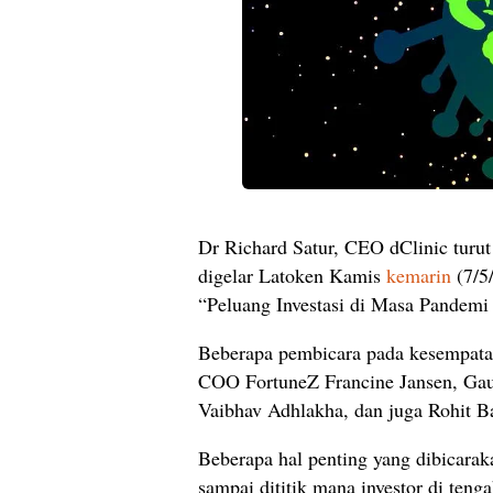
Dr Richard Satur, CEO dClinic turut
digelar Latoken Kamis
kemarin
(7/5/
“Peluang Investasi di Masa Pandemi
Beberapa pembicara pada kesempata
COO FortuneZ Francine Jansen, Ga
Vaibhav Adhlakha, dan juga Rohit B
Beberapa hal penting yang dibicara
sampai dititik mana investor di ten