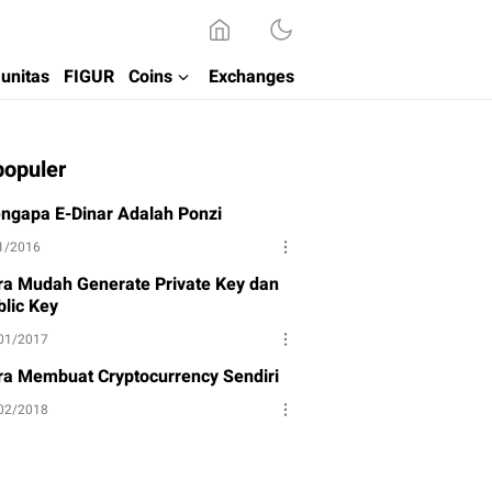
unitas
FIGUR
Coins
Exchanges
populer
ngapa E-Dinar Adalah Ponzi
1/2016
ra Mudah Generate Private Key dan
blic Key
01/2017
ra Membuat Cryptocurrency Sendiri
02/2018