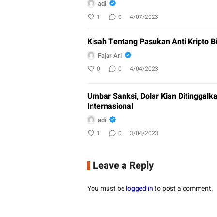
adi
1
0
4/07/2023
Kisah Tentang Pasukan Anti Kripto B
Fajar Ari
0
0
4/04/2023
Umbar Sanksi, Dolar Kian Ditinggal
Internasional
adi
1
0
3/04/2023
Leave a Reply
You must be
logged in
to post a comment.