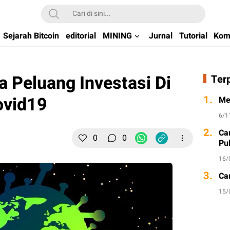
kchain di Indonesia
Sejarah Bitcoin
editorial
MINING
Jurnal
Tutorial
Kom
a Peluang Investasi Di
Ter
ovid19
1.
Me
6/1
2.
Ca
0
0
Pu
16/
3.
Ca
15/