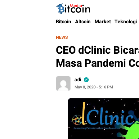
Bitcoin Media Indonesia
Media Bitcoin dan Cryptocurrency, dan Bloc
Bitcoin
Altcoin
Market
Teknologi
NEWS
CEO dClinic Bicar
Masa Pandemi C
adi
May 8, 2020 - 5:16 PM