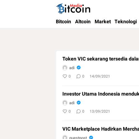
Bitcoin Media Indonesia
Media Bitcoin dan Cryptocurrency, dan Bloc
Bitcoin
Altcoin
Market
Teknologi
Token VIC sekarang tersedia dal
adi
0
0
14/09/2021
Investor Utama Indonesia menduk
adi
0
0
13/09/2021
guestpost