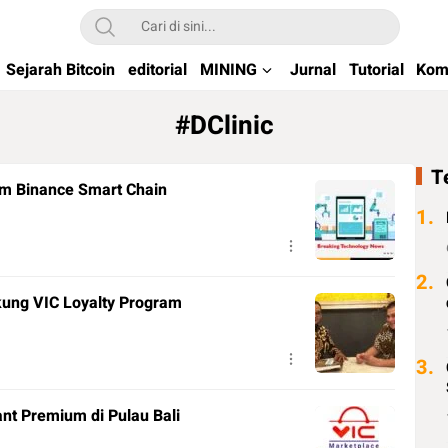
kchain di Indonesia
Sejarah Bitcoin
editorial
MINING
Jurnal
Tutorial
Kom
#DClinic
T
am Binance Smart Chain
1.
2.
ung VIC Loyalty Program
3.
VIC Marketplace Hadirkan Merchant Premium di Pulau Bali