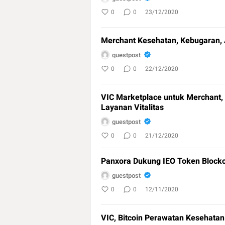
0
0
23/12/2020
Merchant Kesehatan, Kebugaran, A
guestpost
0
0
22/12/2020
VIC Marketplace untuk Merchant, 
Layanan Vitalitas
guestpost
0
0
21/12/2020
Panxora Dukung IEO Token Blockch
guestpost
0
0
12/11/2020
VIC, Bitcoin Perawatan Kesehatan