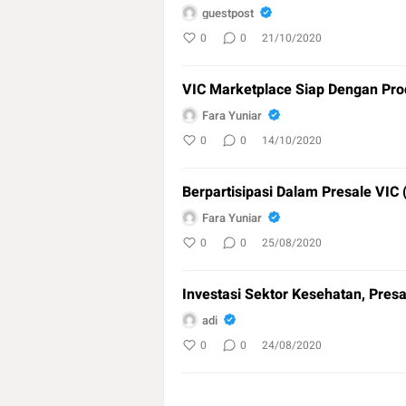
guestpost
0
0
21/10/2020
VIC Marketplace Siap Dengan Pr
Fara Yuniar
0
0
14/10/2020
Berpartisipasi Dalam Presale VIC (
Fara Yuniar
0
0
25/08/2020
Investasi Sektor Kesehatan, Presal
adi
0
0
24/08/2020