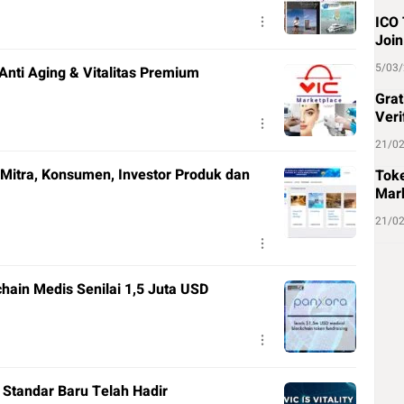
ICO 
Join
5/03
nti Aging & Vitalitas Premium
Grat
Veri
21/0
Mitra, Konsumen, Investor Produk dan
Toke
Mark
21/0
ain Medis Senilai 1,5 Juta USD
 Standar Baru Telah Hadir