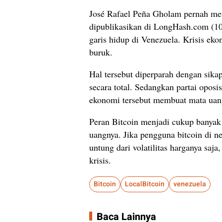
José Rafael Peña Gholam pernah men
dipublikasikan di LongHash.com (10/
garis hidup di Venezuela. Krisis e
buruk.
Hal tersebut diperparah dengan sik
secara total. Sedangkan partai oposi
ekonomi tersebut membuat mata uang B
Peran Bitcoin menjadi cukup banyak
uangnya. Jika pengguna bitcoin di n
untung dari volatilitas harganya saj
krisis.
Bitcoin
LocalBitcoin
venezuela
Baca Lainnya