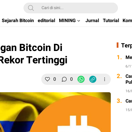
kchain di Indonesia
Sejarah Bitcoin
editorial
MINING
Jurnal
Tutorial
Kom
an Bitcoin Di
Ter
Rekor Tertinggi
1.
Me
6/1
2.
Ca
0
0
Pu
16/
3.
Ca
15/