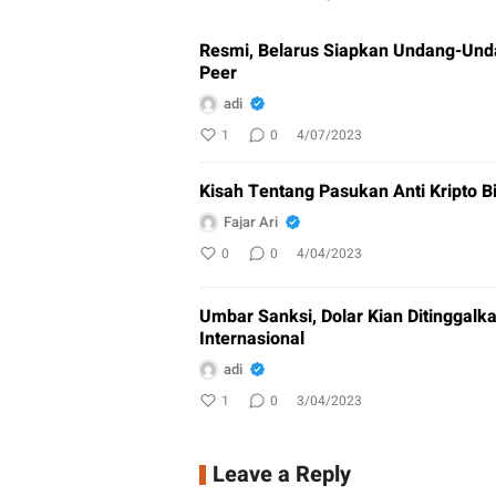
Resmi, Belarus Siapkan Undang-Unda
Peer
adi
1
0
4/07/2023
Kisah Tentang Pasukan Anti Kripto B
Fajar Ari
0
0
4/04/2023
Umbar Sanksi, Dolar Kian Ditinggal
Internasional
adi
1
0
3/04/2023
Leave a Reply