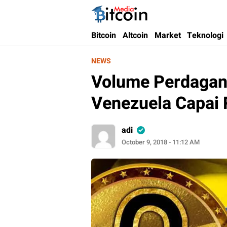
Bitcoin Media Indonesia
Media Bitcoin dan Cryptocurrency, dan Bloc
Bitcoin
Altcoin
Market
Teknologi
NEWS
Volume Perdagang
Venezuela Capai 
adi
October 9, 2018 - 11:12 AM