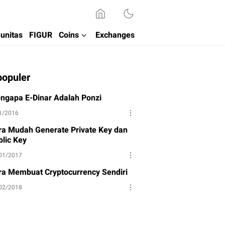
unitas
FIGUR
Coins
Exchanges
populer
ngapa E-Dinar Adalah Ponzi
1/2016
ra Mudah Generate Private Key dan
blic Key
01/2017
ra Membuat Cryptocurrency Sendiri
02/2018