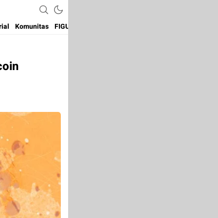
rial
Komunitas
FIGUR
Coins
Exchanges
coin