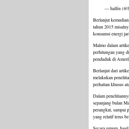
— halfin (@h
Berlanjut kemudian,
tahun 2015 misalny
konsumsi energi jar
Malmo dalam artikel
perhitungan yang d
penduduk di Ameri
Berlanjut dari arti
melakukan peneliti
perhatian khusus a
Dalam penelitianny
sepanjang bulan Mar
perangkat, sampai p
yang relatif terus b
Secara umum, hasil