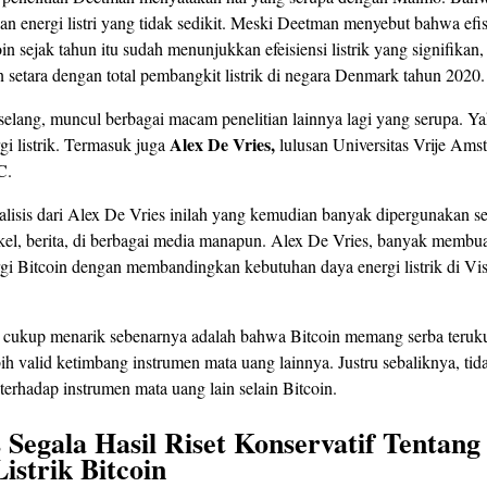
 energi listri yang tidak sedikit. Meski Deetman menyebut bahwa efisie
n sejak tahun itu sudah menunjukkan efeisiensi listrik yang signifikan
n setara dengan total pembangkit listrik di negara Denmark tahun 2020.
elang, muncul berbagai macam penelitian lainnya lagi yang serupa. Ya
Alex De Vries,
i listrik. Termasuk juga
lulusan Universitas Vrije Ams
C.
nalisis dari Alex De Vries inilah yang kemudian banyak dipergunakan se
tikel, berita, di berbagai media manapun. Alex De Vries, banyak membua
gi Bitcoin dengan membandingkan kebutuhan daya energi listrik di V
g cukup menarik sebenarnya adalah bahwa Bitcoin memang serba teruku
ebih valid ketimbang instrumen mata uang lainnya. Justru sebaliknya, ti
 terhadap instrumen mata uang lain selain Bitcoin.
s Segala Hasil Riset Konservatif Tentang
istrik Bitcoin