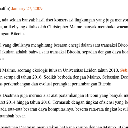
alfin)
January 27, 2009
 ada sekian banyak hasil riset konservasi lingkungan yang juga menyoro
a, artikel yang ditulis oleh Christopher Malmo banyak membuka wacan
ingan Bitcoin.
 yang ditulisnya menghitung besaran energi dalam satu transaksi Bitco
ilakukan adalah bahwa satu transaksi Bitcoin, sepadan dengan daya ko
ka.
Seb
kel Malmo, seorang ekologis lulusan Universitas Leiden tahun 2010,
an serupa di tahun 2016. Sedikit berbeda dengan Malmo, Sebastian D
tas perkembangan dan evolusi perangkat pertambangan Bitcoin.
a Deetman juga merinci alat-alat pertambangan Bitcoin yang banyak mu
et 2014 hingga tahun 2016. Termasuk dengan tingkat efisiensi yang ber
ada rata-rata besaran daya komputasinya, beserta rata-rata tingkat kes
ertambah besar.
 penelitian Deetman menyatakan hal yang serupa dengan Malmo. Bah