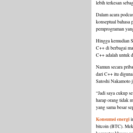
lebih terkesan seba
Dalam acara podcas
konseptual bahasa
pemprograman yang 
Hingga kemudian St
C++ di berbagai ma
C++ adalah untuk di
Namun secara pribad
dari C++ itu digun
Satoshi Nakamoto 
“Jadi saya cukup s
harap orang tidak 
yang sama besar sep
Konsumsi energi
i
bitcoin (BTC). Meka