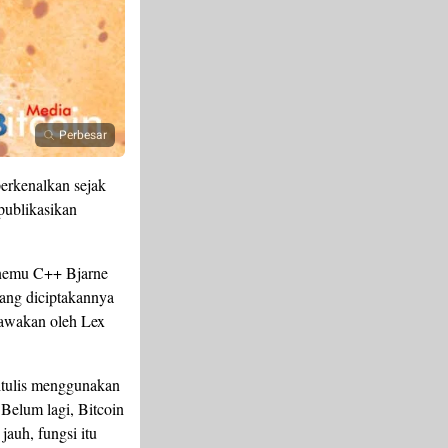
Perbesar
perkenalkan sejak
publikasikan
enemu C++ Bjarne
ang diciptakannya
bawakan oleh Lex
ditulis menggunakan
Belum lagi, Bitcoin
jauh, fungsi itu