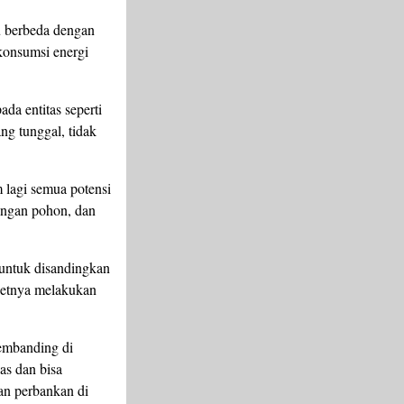
tu berbeda dengan
 konsumsi energi
ada entitas seperti
ng tunggal, tidak
 lagi semua potensi
angan pohon, dan
untuk disandingkan
setnya melakukan
pembanding di
as dan bisa
gan perbankan di