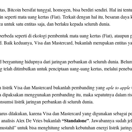
as, Bitcoin bersifat tunggal, homogen, bisa berdiri sendiri. Hal ini ten
in seperti mata uang kertas (Fiat). Terkait dengan hal itu, besaran daya
aku untuk satu entitas saja, dan berlaku kepada seluruh dunia.
 berbeda seperti di ekologi pembentuk mata uang kertas (Fiat), ataupun p
d. Baik keduanya, Visa dan Mastercard, bukanlah merupakan entitas ya
 bergantung hidupnya dari jaringan perbankan di seluruh dunia. Belum
g telah ditimbulkan untuk penciptaan uang-uang kertas, melalui peneb
 listrik Visa dan Mastercard bukanlah pembanding yang
aple to apple
ka dipaksakan menggunakan pembanding itu, maka sepatutnya dalam ri
nsumsi listrik jaringan perbankan di seluruh dunia.
 harus dilakukan, karena Visa dan Mastercard yang digunakan sebagai 
“Standalone”
l analisis Alex De Vries bukanlah
. Jawabannya sudah jel
mustahil” untuk bisa menghitung seluruh kebutuhan energi listrik jarin