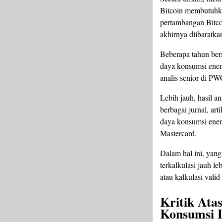
Bitcoin membutuhkan
pertambangan Bitcoi
akhirnya diibaratka
Beberapa tahun bers
daya konsumsi energ
analis senior di PW
Lebih jauh, hasil a
berbagai jurnal, ar
daya konsumsi ener
Mastercard.
Dalam hal ini, yan
terkalkulasi jauh l
atau kalkulasi valid
Kritik Ata
Konsumsi L