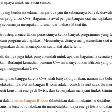
gai upaya untuk melawan sensor.
t yang berdurasi selama hampir dua jam itu sebenarnya banyak diawal
 pemprograman C++. Bagaimana awal pengembangan saat menciptakan
sebenarnya merupakan turunan dari bahasa B saat itu.
roustrup menceritakan perasaannya ketika banyak programmer yang 
cam program atau aplikasi. Menurutnya, dirinya mengasumsikan saat 
gunakan dalam menciptakan suatu alat-alat tertentu.
i, dirinya juga tidak punya kendali untuk apa dan bagaimana sesuatu y
akan. Berlanjut kemudian penemu C++ ini menyebutkan Bitcoin yang di
juga menggunakan C++.
enang dan bangga karena C++ telah banyak digunakan, namun ada bebe
melakukannya. Pertambangan Bitcoin adalah contoh favorit saya, itu m
erti konsumsi energi di Swiss, dan kebanyakan melayani tindak krimin
ni dalam
pertambangan Bitcoin
dibutuhkan dalam mekanisme distribusi 
nisme tersebut dilakukan itu membutuhkan daya energi listrik di dala