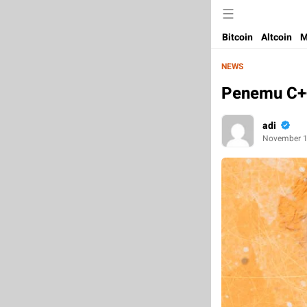
Bitcoin
Altcoin
M
NEWS
Penemu C++
adi
November 1