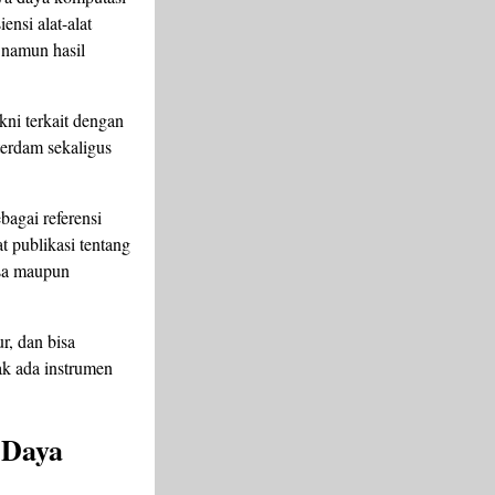
nsi alat-alat
, namun hasil
kni terkait dengan
terdam sekaligus
bagai referensi
t publikasi tentang
isa maupun
r, dan bisa
dak ada instrumen
 Daya