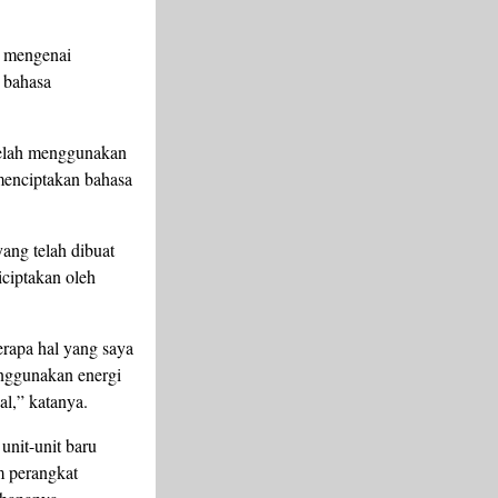
i mengenai
 bahasa
telah menggunakan
menciptakan bahasa
ang telah dibuat
ciptakan oleh
rapa hal yang saya
enggunakan energi
al,” katanya.
unit-unit baru
m perangkat