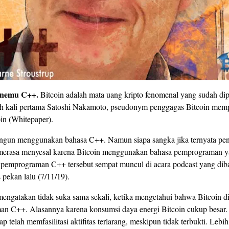
Penemu C++.
Bitcoin adalah mata uang kripto fenomenal yang sudah di
lah kali pertama Satoshi Nakamoto, pseudonym penggagas Bitcoin mem
in (Whitepaper).
bangun menggunakan bahasa C++. Namun siapa sangka jika ternyata p
merasa menyesal karena Bitcoin menggunakan bahasa pemprograman y
 pemprograman C++ tersebut sempat muncul di acara podcast yang di
pekan lalu (7/11/19).
mengatakan tidak suka sama sekali, ketika mengetahui bahwa Bitcoin 
n C++. Alasannya karena konsumsi daya energi Bitcoin cukup besar. 
 telah memfasilitasi aktifitas terlarang, meskipun tidak terbukti. Lebih 