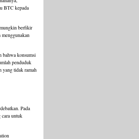
rhananya,
aru BTC kepada
mungkin berfikir
ah menggunakan
aan bahwa konsumsi
jumlah penduduk
in yang tidak ramah
rdebatkan. Pada
 cara untuk
ation