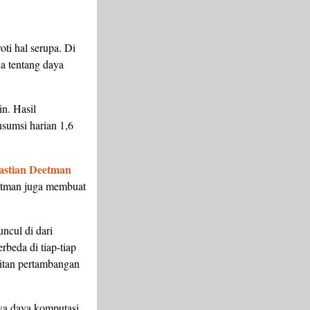
ti hal serupa. Di
a tentang daya
in. Hasil
nsumsi harian 1,6
astian Deetman
eetman juga membuat
ncul di dari
beda di tiap-tiap
ulitan pertambangan
wa daya komputasi