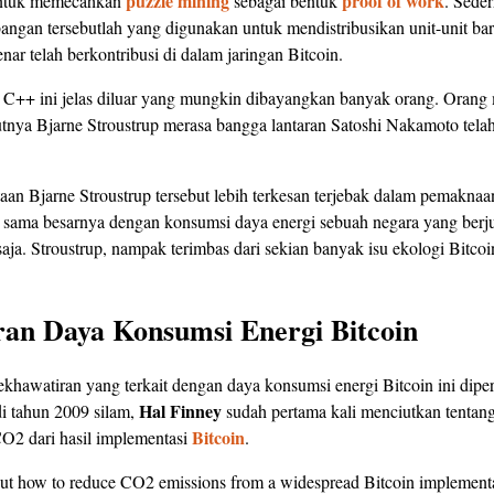
puzzle mining
proof of work
untuk memecahkan
sebagai bentuk
. Sede
ngan tersebutlah yang digunakan untuk mendistribusikan unit-unit b
nar telah berkontribusi di dalam jaringan Bitcoin.
C++ ini jelas diluar yang mungkin dibayangkan banyak orang. Orang 
tnya Bjarne Stroustrup merasa bangga lantaran Satoshi Nakamoto tel
taan Bjarne Stroustrup tersebut lebih terkesan terjebak dalam pemakn
g sama besarnya dengan konsumsi daya energi sebuah negara yang ber
saja. Stroustrup, nampak terimbas dari sekian banyak isu ekologi Bitco
an Daya Konsumsi Energi Bitcoin
khawatiran yang terkait dengan daya konsumsi energi Bitcoin ini dipe
Hal Finney
di tahun 2009 silam,
sudah pertama kali menciutkan tentang
Bitcoin
O2 dari hasil implementasi
.
ut how to reduce CO2 emissions from a widespread Bitcoin implement