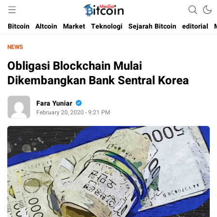
Media Bitcoin dan Cryptocurrency, dan Blockchain di Indonesia
Bitcoin Media Indonesia
Bitcoin
Altcoin
Market
Teknologi
Sejarah Bitcoin
editorial
NEWS
Obligasi Blockchain Mulai
Dikembangkan Bank Sentral Korea
Fara Yuniar
February 20, 2020 - 9:21 PM