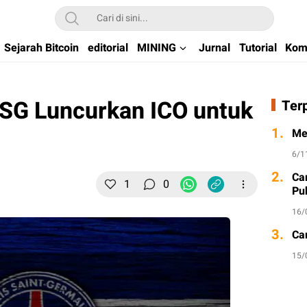
kchain di Indonesia
Sejarah Bitcoin
editorial
MINING
Jurnal
Tutorial
Kom
PSG Luncurkan ICO untuk
Ter
1.
Me
6/1
2.
Ca
1
0
Pu
16/
3.
Ca
15/