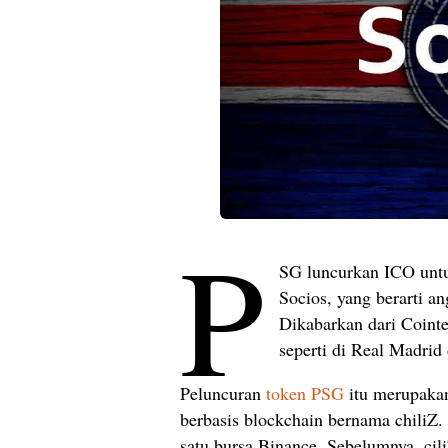
P
SG luncurkan ICO untu
Socios, yang berarti a
Dikabarkan dari Coint
seperti di Real Madrid
Peluncuran
token PSG
itu merupakan
berbasis blockchain bernama chiliZ. 
satu bursa Binance. Sebelumnya, cil