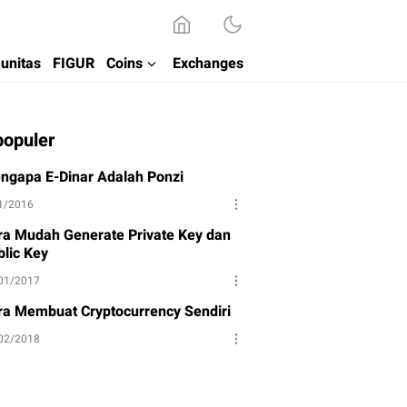
unitas
FIGUR
Coins
Exchanges
populer
ngapa E-Dinar Adalah Ponzi
1/2016
ra Mudah Generate Private Key dan
blic Key
01/2017
ra Membuat Cryptocurrency Sendiri
02/2018