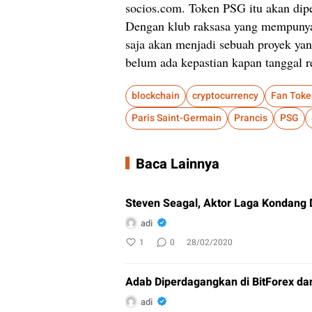
socios.com. Token PSG itu akan dipe
Dengan klub raksasa yang mempunyai
saja akan menjadi sebuah proyek yan
belum ada kepastian kapan tanggal 
blockchain
cryptocurrency
Fan Toke
Paris Saint-Germain
Prancis
PSG
Baca Lainnya
Steven Seagal, Aktor Laga Kondang 
adi
1
0
28/02/2020
Adab Diperdagangkan di BitForex da
adi