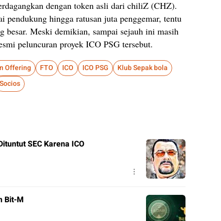
rdagangkan dengan token asli dari chiliZ (CHZ).
 pendukung hingga ratusan juta penggemar, tentu
g besar. Meski demikian, sampai sejauh ini masih
resmi peluncuran proyek ICO PSG tersebut.
n Offering
FTO
ICO
ICO PSG
Klub Sepak bola
Socios
Dituntut SEC Karena ICO
n Bit-M