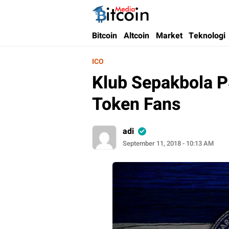
Bitcoin Media Indonesia
Media Bitcoin dan Cryptocurrency, dan Bloc
Bitcoin
Altcoin
Market
Teknologi
ICO
Klub Sepakbola 
Token Fans
adi
September 11, 2018 - 10:13 AM