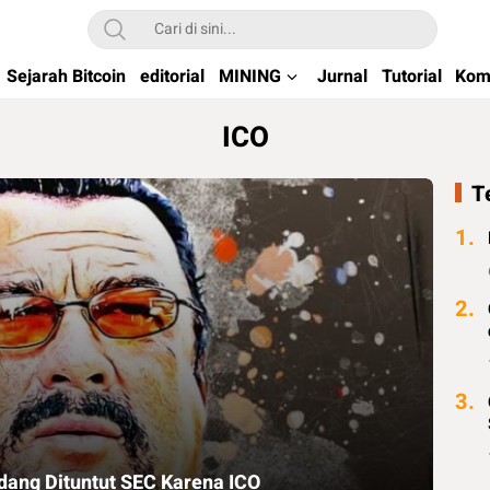
kchain di Indonesia
Sejarah Bitcoin
editorial
MINING
Jurnal
Tutorial
Kom
ICO
T
1.
2.
3.
dang Dituntut SEC Karena ICO