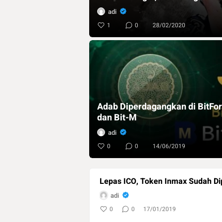
adi
1
0
28/02/2020
Adab Diperdagangkan di BitFo
dan Bit-M
adi
0
0
14/06/2019
Lepas ICO, Token Inmax Sudah Di
adi
0
0
17/01/2019