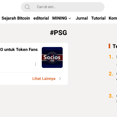
kchain di Indonesia
Sejarah Bitcoin
editorial
MINING
Jurnal
Tutorial
Kom
#PSG
T
CO untuk Token Fans
1.
2.
Lihat Lainnya
3.