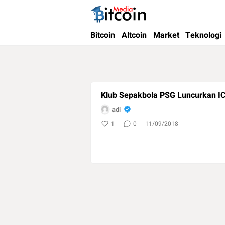
Bitcoin Media Indonesia
Media Bitcoin dan Cryptocurrency, dan Bloc
Bitcoin
Altcoin
Market
Teknologi
Klub Sepakbola PSG Luncurkan I
adi
1
0
11/09/2018