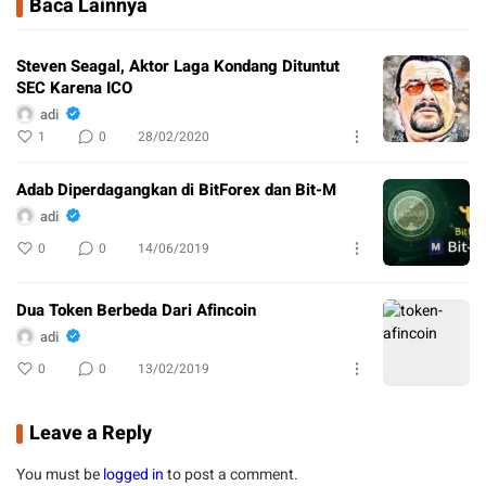
Baca Lainnya
Steven Seagal, Aktor Laga Kondang Dituntut
SEC Karena ICO
adi
1
0
28/02/2020
Adab Diperdagangkan di BitForex dan Bit-M
adi
0
0
14/06/2019
Dua Token Berbeda Dari Afincoin
adi
0
0
13/02/2019
Leave a Reply
You must be
logged in
to post a comment.