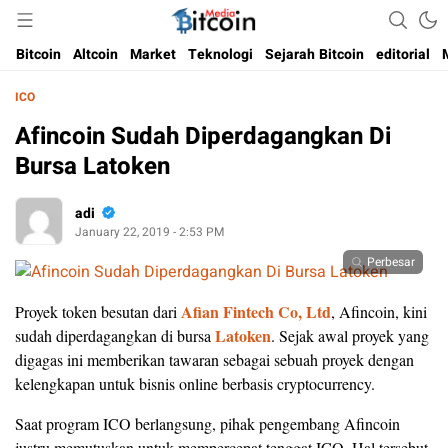
Media Bitcoin dan Cryptocurrency, dan Blockchain di Indonesia
Bitcoin Media Indonesia
Bitcoin
Altcoin
Market
Teknologi
Sejarah Bitcoin
editorial
ICO
Afincoin Sudah Diperdagangkan Di
Bursa Latoken
adi
January 22, 2019 - 2:53 PM
Perbesar
Afian Fintech Co, Ltd
Proyek token besutan dari
, Afincoin, kini
Latoken
sudah diperdagangkan di bursa
. Sejak awal proyek yang
digagas ini memberikan tawaran sebagai sebuah proyek dengan
kelengkapan untuk bisnis online berbasis cryptocurrency.
Saat program ICO berlangsung, pihak pengembang Afincoin
justru memutuskan untuk mempercepat tenggat ICO. Hal tersebut