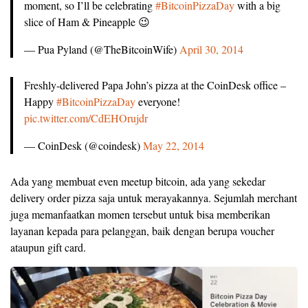
moment, so I’ll be celebrating
#BitcoinPizzaDay
with a big
slice of Ham & Pineapple 😉
— Pua Pyland (@TheBitcoinWife)
April 30, 2014
Freshly-delivered Papa John’s pizza at the CoinDesk office –
Happy
#BitcoinPizzaDay
everyone!
pic.twitter.com/CdEHOrujdr
— CoinDesk (@coindesk)
May 22, 2014
Ada yang membuat even meetup bitcoin, ada yang sekedar
delivery order pizza saja untuk merayakannya. Sejumlah merchant
juga memanfaatkan momen tersebut untuk bisa memberikan
layanan kepada para pelanggan, baik dengan berupa voucher
ataupun gift card.