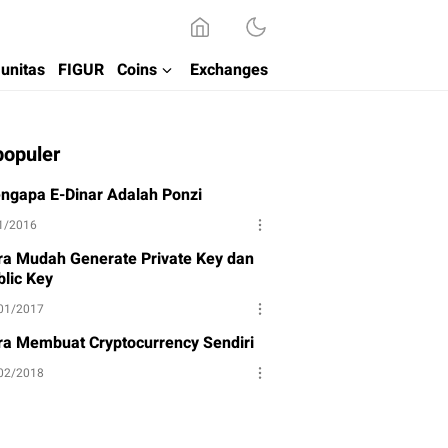
unitas
FIGUR
Coins
Exchanges
populer
ngapa E-Dinar Adalah Ponzi
1/2016
ra Mudah Generate Private Key dan
blic Key
01/2017
ra Membuat Cryptocurrency Sendiri
02/2018