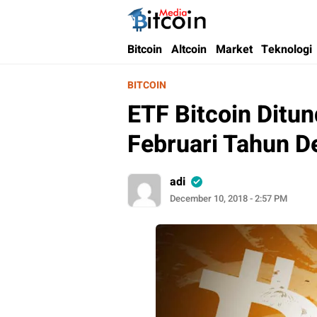
Bitcoin Media Indonesia
Media Bitcoin dan Cryptocurrency, dan Bloc
Bitcoin
Altcoin
Market
Teknologi
BITCOIN
ETF Bitcoin Ditu
Februari Tahun D
adi
December 10, 2018 - 2:57 PM