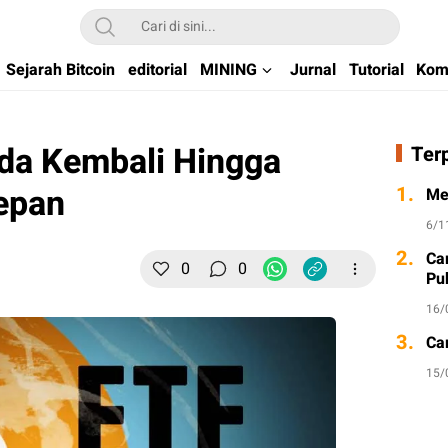
kchain di Indonesia
Sejarah Bitcoin
editorial
MINING
Jurnal
Tutorial
Kom
nda Kembali Hingga
Ter
epan
1.
Me
6/1
2.
Ca
0
0
Pu
16/
3.
Ca
15/