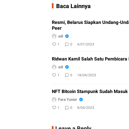
Baca Lainnya
Resmi, Belarus Siapkan Undang-Unda
Peer
adi
1
0
4/07/2023
Ridwan Kamil Salah Satu Pembicara K
adi
1
0
18/04/2023
NFT Bitcoin Stampunk Sudah Masuk 
Fara Yuniar
1
0
8/04/2023
Leave a Reply