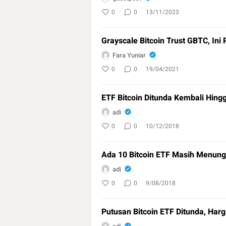
0
0
13/11/2023
Grayscale Bitcoin Trust GBTC, Ini
Fara Yuniar
0
0
19/04/2021
ETF Bitcoin Ditunda Kembali Hing
adi
0
0
10/12/2018
Ada 10 Bitcoin ETF Masih Menun
adi
0
0
9/08/2018
Putusan Bitcoin ETF Ditunda, Harg