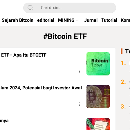
kchain di Indonesia
Sejarah Bitcoin
editorial
MINING
Jurnal
Tutorial
Kom
#Bitcoin ETF
T
in ETF– Apa Itu BTCETF
1.
2.
elum 2024, Potensial bagi Investor Awal
3.
annya