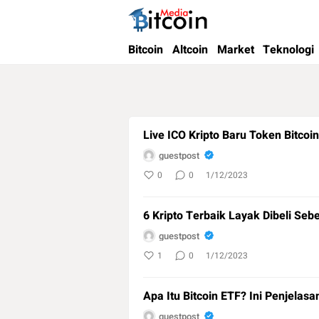
Bitcoin Media Indonesia
Media Bitcoin dan Cryptocurrency, dan Bloc
Bitcoin
Altcoin
Market
Teknologi
Live ICO Kripto Baru Token Bitco
guestpost
0
0
1/12/2023
6 Kripto Terbaik Layak Dibeli Seb
guestpost
1
0
1/12/2023
Apa Itu Bitcoin ETF? Ini Penjelas
guestpost