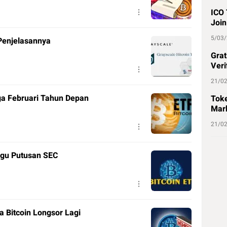
ICO 
Join
5/03
 Penjelasannya
Grat
Veri
21/0
ga Februari Tahun Depan
Toke
Mark
21/0
ggu Putusan SEC
a Bitcoin Longsor Lagi