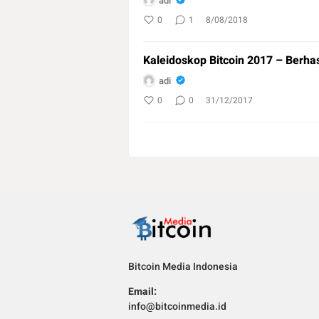
adi
0
1
8/08/2018
Kaleidoskop Bitcoin 2017 – Berhas
adi
0
0
31/12/2017
Bitcoin Media Indonesia
Email:
info@bitcoinmedia.id