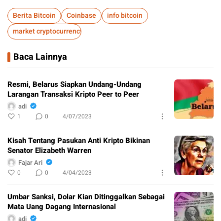
Berita Bitcoin
Coinbase
info bitcoin
market cryptocurrency
Baca Lainnya
Resmi, Belarus Siapkan Undang-Undang
Larangan Transaksi Kripto Peer to Peer
adi
1
0
4/07/2023
Kisah Tentang Pasukan Anti Kripto Bikinan
Senator Elizabeth Warren
Fajar Ari
0
0
4/04/2023
Umbar Sanksi, Dolar Kian Ditinggalkan Sebagai
Mata Uang Dagang Internasional
adi