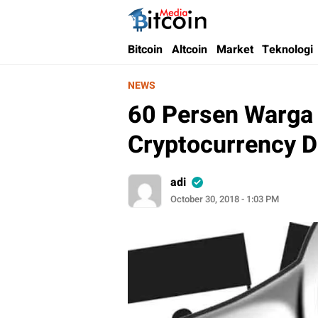
Bitcoin Media Indonesia
Media Bitcoin dan Cryptocurrency, dan Bloc
Bitcoin
Altcoin
Market
Teknologi
NEWS
60 Persen Warga
Cryptocurrency D
adi
October 30, 2018 - 1:03 PM