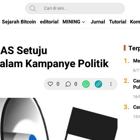
kchain di Indonesia
Sejarah Bitcoin
editorial
MINING
Jurnal
Tutorial
Kom
 AS Setuju
Ter
alam Kampanye Politik
1.
Me
6/1
2.
Ca
0
0
Pu
16/
3.
Ca
15/