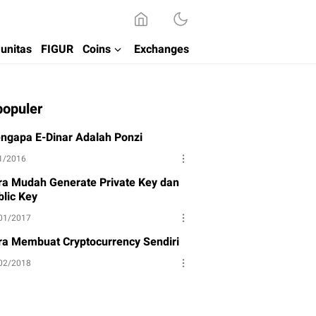
unitas
FIGUR
Coins
Exchanges
populer
ngapa E-Dinar Adalah Ponzi
1/2016
ra Mudah Generate Private Key dan
blic Key
01/2017
ra Membuat Cryptocurrency Sendiri
02/2018