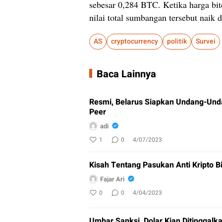
sebesar 0,284 BTC. Ketika harga bit
nilai total sumbangan tersebut naik
AS
cryptocurrency
politik
Survei
Baca Lainnya
Resmi, Belarus Siapkan Undang-Unda
Peer
adi
1
0
4/07/2023
Kisah Tentang Pasukan Anti Kripto B
Fajar Ari
0
0
4/04/2023
Umbar Sanksi, Dolar Kian Ditinggal