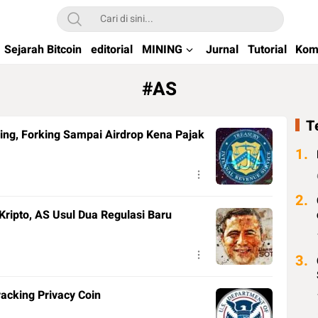
kchain di Indonesia
Sejarah Bitcoin
editorial
MINING
Jurnal
Tutorial
Kom
#AS
T
ning, Forking Sampai Airdrop Kena Pajak
1.
2.
Kripto, AS Usul Dua Regulasi Baru
3.
acking Privacy Coin