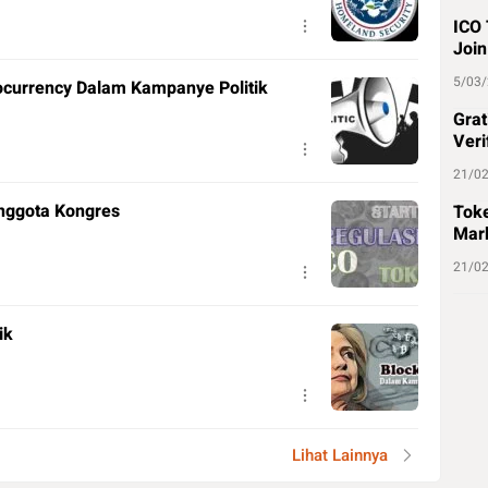
ICO 
Join
5/03
ocurrency Dalam Kampanye Politik
Grat
Veri
21/0
Anggota Kongres
Toke
Mark
21/0
ik
Lihat Lainnya