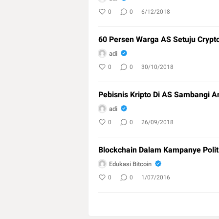
0
0
6/12/2018
60 Persen Warga AS Setuju Crypt
adi
0
0
30/10/2018
Pebisnis Kripto Di AS Sambangi 
adi
0
0
26/09/2018
Blockchain Dalam Kampanye Polit
Edukasi Bitcoin
0
0
1/07/2016