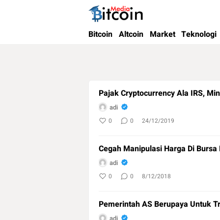
Bitcoin Media Indonesia
Media Bitcoin dan Cryptocurrency, dan Bloc
Bitcoin
Altcoin
Market
Teknologi
Pajak Cryptocurrency Ala IRS, Mi
adi
0
0
24/12/2019
Cegah Manipulasi Harga Di Bursa 
adi
0
0
8/12/2018
Pemerintah AS Berupaya Untuk Tr
adi