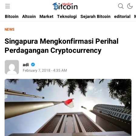
Media Bitcoin dan Cryptocurrency, dan Blockchain di Indonesia
Bitcoin Media Indonesia
Bitcoin
Altcoin
Market
Teknologi
Sejarah Bitcoin
editorial
NEWS
Singapura Mengkonfirmasi Perihal
Perdagangan Cryptocurrency
adi
February 7, 2018 - 4:35 AM