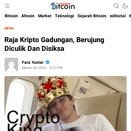
Media Bitcoin dan Cryptocurrency, dan Blockchain di Indonesia
Bitcoin Media Indonesia
Bitcoin
Altcoin
Market
Teknologi
Sejarah Bitcoin
editorial
NEWS
Raja Kripto Gadungan, Berujung
Diculik Dan Disiksa
Fara Yuniar
March 28, 2023 - 5:21 PM