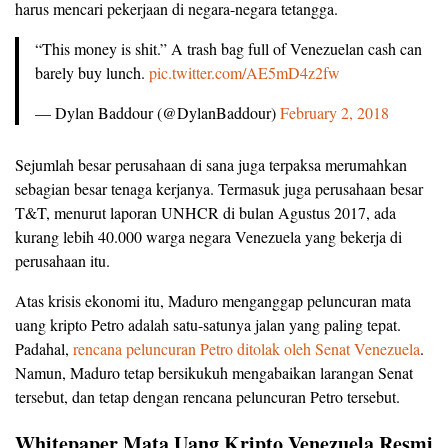
harus mencari pekerjaan di negara-negara tetangga.
“This money is shit.” A trash bag full of Venezuelan cash can
barely buy lunch.
pic.twitter.com/AE5mD4z2fw
— Dylan Baddour (@DylanBaddour)
February 2, 2018
Sejumlah besar perusahaan di sana juga terpaksa merumahkan
sebagian besar tenaga kerjanya. Termasuk juga perusahaan besar
T&T, menurut laporan UNHCR di bulan Agustus 2017, ada
kurang lebih 40.000 warga negara Venezuela yang bekerja di
perusahaan itu.
Atas krisis ekonomi itu, Maduro menganggap peluncuran mata
uang kripto Petro adalah satu-satunya jalan yang paling tepat.
Padahal,
rencana peluncuran Petro ditolak oleh Senat Venezuela
.
Namun, Maduro tetap bersikukuh mengabaikan larangan Senat
tersebut, dan tetap dengan rencana peluncuran Petro tersebut.
Whitepaper Mata Uang Kripto Venezuela Resmi