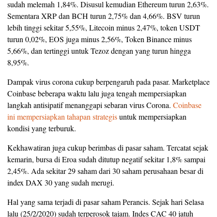
sudah melemah 1,84%. Disusul kemudian Ethereum turun 2,63%.
Sementara XRP dan BCH turun 2,75% dan 4,66%. BSV turun
lebih tinggi sekitar 5,55%, Litecoin minus 2,47%, token USDT
turun 0,02%, EOS juga minus 2,56%, Token Binance minus
5,66%, dan tertinggi untuk Tezoz dengan yang turun hingga
8,95%.
Dampak virus corona cukup berpengaruh pada pasar. Marketplace
Coinbase beberapa waktu lalu juga tengah mempersiapkan
langkah antisipatif menanggapi sebaran virus Corona.
Coinbase
ini mempersiapkan tahapan strategis
untuk mempersiapkan
kondisi yang terburuk.
Kekhawatiran juga cukup berimbas di pasar saham. Tercatat sejak
kemarin, bursa di Eroa sudah ditutup negatif sekitar 1,8% sampai
2,45%. Ada sekitar 29 saham dari 30 saham perusahaan besar di
index DAX 30 yang sudah merugi.
Hal yang sama terjadi di pasar saham Perancis. Sejak hari Selasa
lalu (25/2/2020) sudah terperosok tajam. Indes CAC 40 jatuh