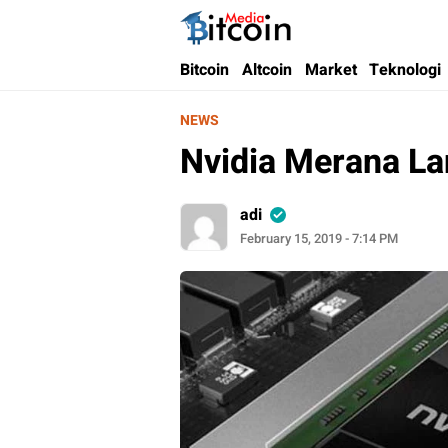
Bitcoin Media Indonesia
Media Bitcoin dan Cryptocurrency, dan Bloc
Bitcoin
Altcoin
Market
Teknologi
NEWS
Nvidia Merana La
adi
February 15, 2019 - 7:14 PM