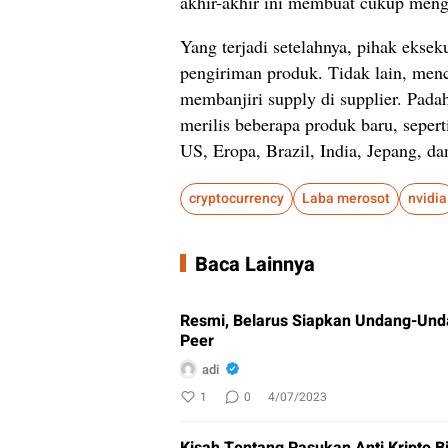
akhir-akhir ini membuat cukup meng
Yang terjadi setelahnya, pihak ekse
pengiriman produk. Tidak lain, menc
membanjiri supply di supplier. Pada
merilis beberapa produk baru, sepert
US, Eropa, Brazil, India, Jepang, da
cryptocurrency
Laba merosot
nvidia
Baca Lainnya
Resmi, Belarus Siapkan Undang-Unda
Peer
adi
1
0
4/07/2023