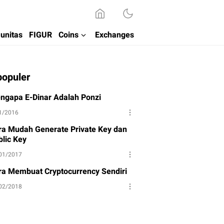
unitas
FIGUR
Coins
Exchanges
populer
ngapa E-Dinar Adalah Ponzi
1/2016
ra Mudah Generate Private Key dan
blic Key
01/2017
ra Membuat Cryptocurrency Sendiri
02/2018