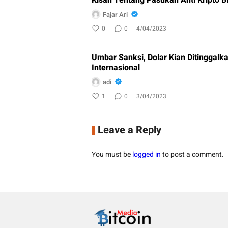
Kisah Tentang Pasukan Anti Kripto B
Fajar Ari
0
0
4/04/2023
Umbar Sanksi, Dolar Kian Ditinggal
Internasional
adi
1
0
3/04/2023
Leave a Reply
You must be
logged in
to post a comment.