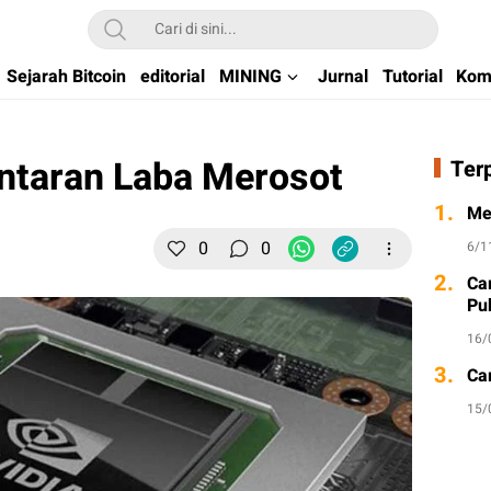
kchain di Indonesia
Sejarah Bitcoin
editorial
MINING
Jurnal
Tutorial
Kom
ntaran Laba Merosot
Ter
1.
Me
0
0
6/1
2.
Ca
Pu
16/
3.
Ca
15/