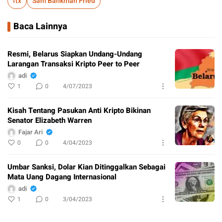
ftx
Sam Bankman Fried
Baca Lainnya
Resmi, Belarus Siapkan Undang-Undang
Larangan Transaksi Kripto Peer to Peer
adi
1
0
4/07/2023
Kisah Tentang Pasukan Anti Kripto Bikinan
Senator Elizabeth Warren
Fajar Ari
0
0
4/04/2023
Umbar Sanksi, Dolar Kian Ditinggalkan Sebagai
Mata Uang Dagang Internasional
adi
1
0
3/04/2023