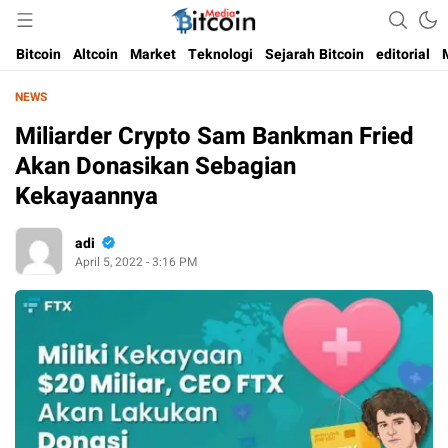
Media Bitcoin dan Cryptocurrency, dan Blockchain di Indonesia
Bitcoin Media Indonesia
Bitcoin
Altcoin
Market
Teknologi
Sejarah Bitcoin
editorial
NEWS
Miliarder Crypto Sam Bankman Fried
Akan Donasikan Sebagian
Kekayaannya
adi
April 5, 2022 - 3:16 PM