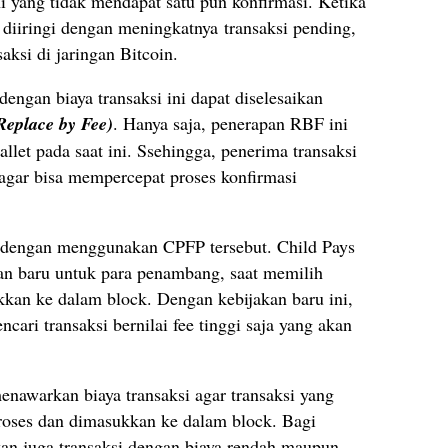
ni yang tidak mendapat satu pun konfirmasi. Ketika
 diiringi dengan meningkatnya transaksi pending,
ksi di jaringan Bitcoin.
engan biaya transaksi ini dapat diselesaikan
eplace by Fee)
. Hanya saja, penerapan RBF ini
let pada saat ini. Ssehingga, penerima transaksi
agar bisa mempercepat proses konfirmasi
h dengan menggunakan CPFP tersebut. Child Pays
akan baru untuk para penambang, saat memilih
kkan ke dalam block. Dengan kebijakan baru ini,
cari transaksi bernilai fee tinggi saja yang akan
enawarkan biaya transaksi agar transaksi yang
proses dan dimasukkan ke dalam block. Bagi
an juga transaksi dengan biaya rendah maupun