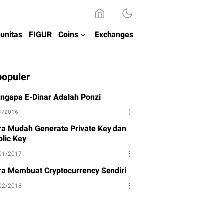
unitas
FIGUR
Coins
Exchanges
populer
ngapa E-Dinar Adalah Ponzi
1/2016
ra Mudah Generate Private Key dan
blic Key
01/2017
ra Membuat Cryptocurrency Sendiri
02/2018