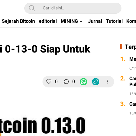
kchain di Indonesia
Sejarah Bitcoin
editorial
MINING
Jurnal
Tutorial
Kom
i 0-13-0 Siap Untuk
Ter
1.
Me
6/1
2.
Ca
0
0
Pu
16/
3.
Ca
15/