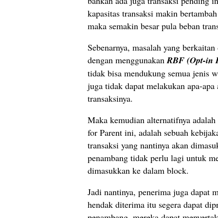
bahkan ada juga transaksi pending i
kapasitas transaksi makin bertambah
maka semakin besar pula beban transa
Sebenarnya, masalah yang berkaitan d
dengan menggunakan
RBF (Opt-in R
tidak bisa mendukung semua jenis wal
juga tidak dapat melakukan apa-apa 
transaksinya.
Maka kemudian alternatifnya adala
for Parent ini, adalah sebuah kebij
transaksi yang nantinya akan dimasu
penambang tidak perlu lagi untuk men
dimasukkan ke dalam block.
Jadi nantinya, penerima juga dapat m
hendak diterima itu segera dapat di
penambang, mereka dapat menyertak