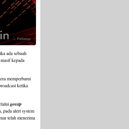
Perbesar
tika ada sebuah
 masif kepada
egera memperbarui
broadcast ketika
elalui
gossip
, pada alert system
benar telah menerima