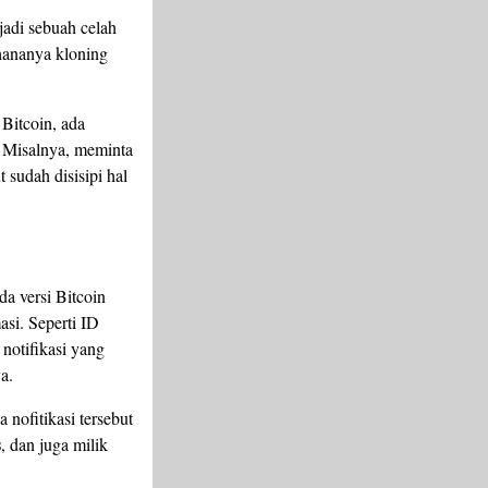
jadi sebuah celah
rhananya kloning
Bitcoin, ada
. Misalnya, meminta
t sudah disisipi hal
a versi Bitcoin
asi. Seperti ID
notifikasi yang
a.
 nofitikasi tersebut
s
, dan juga milik