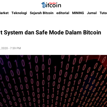
Media Bitcoin dan Cryptocurrency, dan Blockchain di Indonesia
Bitcoin Media Indonesia
arket
Teknologi
Sejarah Bitcoin
editorial
MINING
Jurnal
Tuto
ert System dan Safe Mode Dalam Bitcoin
, 2020 - 7:59 PM