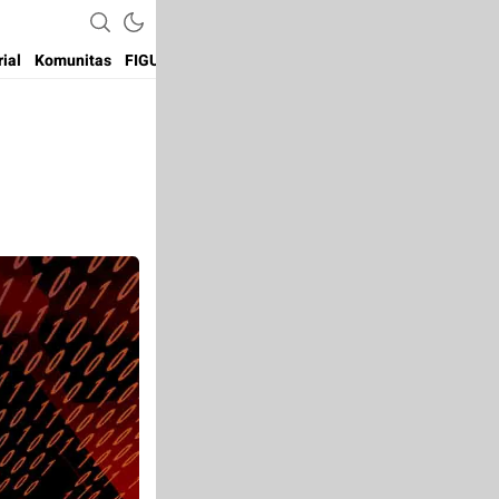
rial
Komunitas
FIGUR
Coins
Exchanges