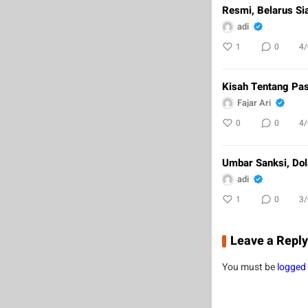
Resmi, Belarus Si
adi
1
0
4
Kisah Tentang Pas
Fajar Ari
0
0
4
Umbar Sanksi, Dol
adi
1
0
3
Leave a Reply
You must be
logged 