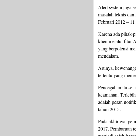
Alert system juga 
masalah teknis dan 
Februari 2012 – 11
Karena ada pihak-p
klien melalui fitur
yang berpotensi men
mendalam.
Artinya, kewenangan
tertentu yang memeg
Pencegahan itu selal
keamanan. Terlebih 
adalah pesan notifi
tahun 2015.
Pada akhirnya, pemb
2017. Pembaruan ter
menjadi celah keam