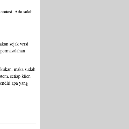
teratasi. Ada salah
akan sejak versi
a permasalahan
lakukan, maka sudah
stem, setiap klien
endiri apa yang