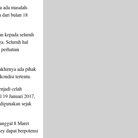
a ada masalah-
n dari bulan 18
an kepada seluruh
ga. Seluruh hal
 perhatian
 akhirnya ada pihak
ondisi tertentu.
enjadi celah
l 19 Januari 2017,
 digunakan sejak
tanggal 8 Maret
ey dapat berpotensi