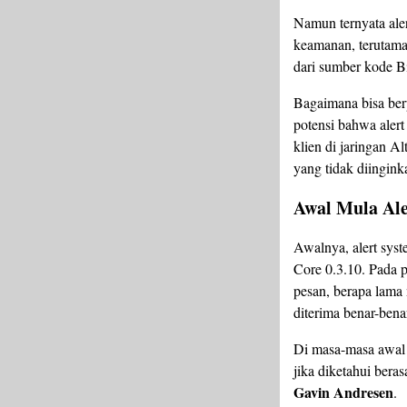
Namun ternyata ale
keamanan, terutama 
dari sumber kode Bi
Bagaimana bisa berp
potensi bahwa aler
klien di jaringan Al
yang tidak diingink
Awal Mula Al
Awalnya, alert syst
Core 0.3.10. Pada p
pesan, berapa lama 
diterima benar-benar
Di masa-masa awal s
jika diketahui beras
Gavin Andresen
.