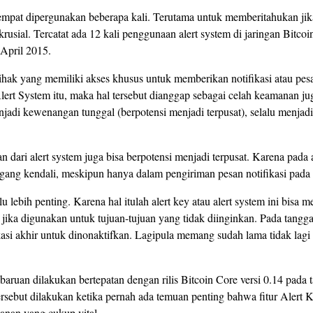
sempat dipergunakan beberapa kali. Terutama untuk memberitahukan jik
krusial. Tercatat ada 12 kali penggunaan alert system di jaringan Bitcoi
 April 2015.
ihak yang memiliki akses khusus untuk memberikan notifikasi atau pes
 Alert System itu, maka hal tersebut dianggap sebagai celah keamanan ju
jadi kewenangan tunggal (berpotensi menjadi terpusat), selalu menjadi
 dari alert system juga bisa berpotensi menjadi terpusat. Karena pada
ang kendali, meskipun hanya dalam pengiriman pesan notifikasi pada k
u lebih penting. Karena hal itulah alert key atau alert system ini bisa m
jika digunakan untuk tujuan-tujuan yang tidak diinginkan. Pada tangga
kasi akhir untuk dinonaktifkan. Lagipula memang sudah lama tidak lagi
aruan dilakukan bertepatan dengan rilis Bitcoin Core versi 0.14 pada 
sebut dilakukan ketika pernah ada temuan penting bahwa fitur Alert K
anan yang cukup vital.