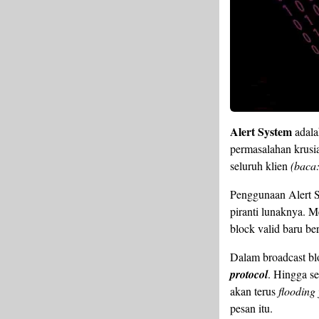
Alert System
adala
permasalahan krusi
seluruh klien
(baca
Penggunaan Alert S
piranti lunaknya. M
block valid baru be
Dalam broadcast bl
protocol
. Hingga se
akan terus
flooding
pesan itu.