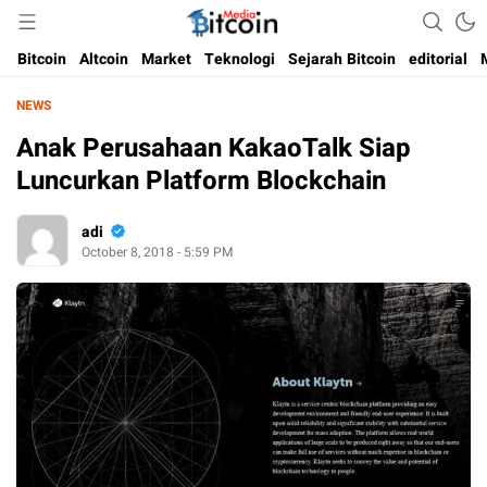
Media Bitcoin dan Cryptocurrency, dan Blockchain di Indonesia
Bitcoin Media Indonesia
Bitcoin
Altcoin
Market
Teknologi
Sejarah Bitcoin
editorial
NEWS
Anak Perusahaan KakaoTalk Siap
Luncurkan Platform Blockchain
adi
October 8, 2018 - 5:59 PM