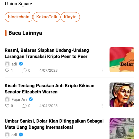
Union Square.
blockchain
KakaoTalk
Klaytn
Baca Lainnya
Resmi, Belarus Siapkan Undang-Undang
Larangan Transaksi Kripto Peer to Peer
adi
1
0
4/07/2023
Kisah Tentang Pasukan Anti Kripto Bikinan
Senator Elizabeth Warren
Fajar Ari
0
0
4/04/2023
Umbar Sanksi, Dolar Kian Ditinggalkan Sebagai
Mata Uang Dagang Internasional
adi