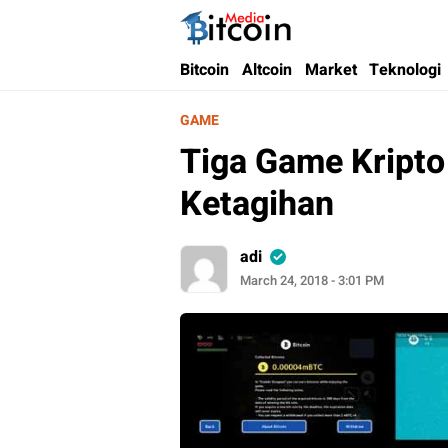
Bitcoin Media Indonesia
Media Bitcoin dan Cryptocurrency, dan Bloc
Bitcoin
Altcoin
Market
Teknologi
GAME
Tiga Game Kripto 
Ketagihan
adi
March 24, 2018 - 3:01 PM