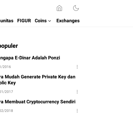
unitas
FIGUR
Coins
Exchanges
populer
ngapa E-Dinar Adalah Ponzi
1/2016
ra Mudah Generate Private Key dan
blic Key
01/2017
ra Membuat Cryptocurrency Sendiri
02/2018