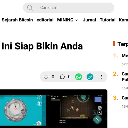
kchain di Indonesia
Sejarah Bitcoin
editorial
MINING
Jurnal
Tutorial
Kom
Ini Siap Bikin Anda
Ter
1.
Me
6/1
2.
Ca
0
0
Pu
16/
3.
Ca
15/