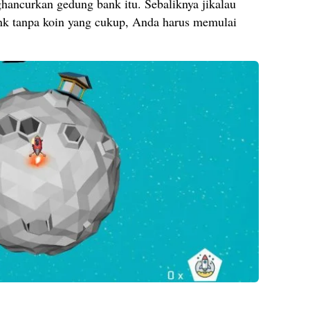
hancurkan gedung bank itu. Sebaliknya jikalau
k tanpa koin yang cukup, Anda harus memulai