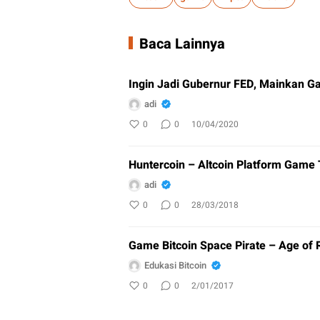
Baca Lainnya
Ingin Jadi Gubernur FED, Mainkan G
adi
0
0
10/04/2020
Huntercoin – Altcoin Platform Game 
adi
0
0
28/03/2018
Game Bitcoin Space Pirate – Age of 
Edukasi Bitcoin
0
0
2/01/2017