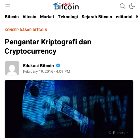
Media Bitcoin dan Cryptocurrency, dan Blockchain di Indonesia
Bitcoin Media Indonesia
Bitcoin
Altcoin
Market
Teknologi
Sejarah Bitcoin
editorial
KONSEP DASAR BITCOIN
Pengantar Kriptografi dan
Cryptocurrency
Edukasi Bitcoin
February 19, 2016 - 4:09 PM
Perbesar