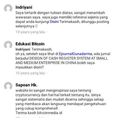
Indriyani
Saya tertarik dengan tulisan diatas, sangat menambah
wawasan saya. saya juga memiliki referensi sejenis yang
dapat anda kunjungi
Disini
Terimakasih, ditunggu posting
selanjutnya 
10 years yang lalu
Edukasi Bitcoin
Indriyani
Terimakasih,
oh ya, setelah saya lihat di
EjournalGunadarma
, ada jurnal
berjudul DESIGN OF CASH REGISTER SYSTEM AT SMALL
AND MEDIUM ENTERPRISE IN CHINA boleh saya
masukkan disini?
10 years yang lalu
Sapoan Hk.
website ini sangat menginspirasi saya tentang
cryptocurrency dan hal-hal terkait tentang itu. isinya
sangat sistematis dan mudah dicerna sehingga setiap
yang membaca akan langsung mendapat pengetahuan
yang cukup komprehensif.
Terima kasih bitcoinmedia.id