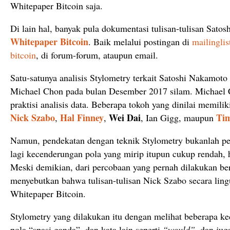
Whitepaper Bitcoin saja.
Di lain hal, banyak pula dokumentasi tulisan-tulisan Satos
Whitepaper Bitcoin
. Baik melalui postingan di
mailingli
bitcoin
, di forum-forum, ataupun email.
Satu-satunya analisis Stylometry terkait Satoshi Nakamoto
Michael Chon pada bulan Desember 2017 silam. Michael C
praktisi analisis data. Beberapa tokoh yang dinilai memilik
Nick Szabo
Hal Finney
Wei Dai
Ti
,
,
, Ian Gigg, maupun
Namun, pendekatan dengan teknik Stylometry bukanlah p
lagi kecenderungan pola yang mirip itupun cukup rendah, h
Meski demikian, dari percobaan yang pernah dilakukan ber
menyebutkan bahwa tulisan-tulisan Nick Szabo secara lingu
Whitepaper Bitcoin.
Stylometry yang dilakukan itu dengan melihat beberapa 
pola “spasi ganda”, dan kata lain seperti
“would”
, dan jug