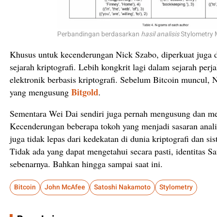
Perbandingan berdasarkan
hasil analisis
Stylometry 
Khusus untuk kecenderungan Nick Szabo, diperkuat juga 
sejarah kriptografi. Lebih kongkrit lagi dalam sejarah per
elektronik berbasis kriptografi. Sebelum Bitcoin muncul, 
Bitgold
yang mengusung
.
Sementara Wei Dai sendiri juga pernah mengusung dan 
Kecenderungan beberapa tokoh yang menjadi sasaran analis
juga tidak lepas dari kedekatan di dunia kriptografi dan s
Tidak ada yang dapat mengetahui secara pasti, identitas 
sebenarnya. Bahkan hingga sampai saat ini.
Bitcoin
John McAfee
Satoshi Nakamoto
Stylometry