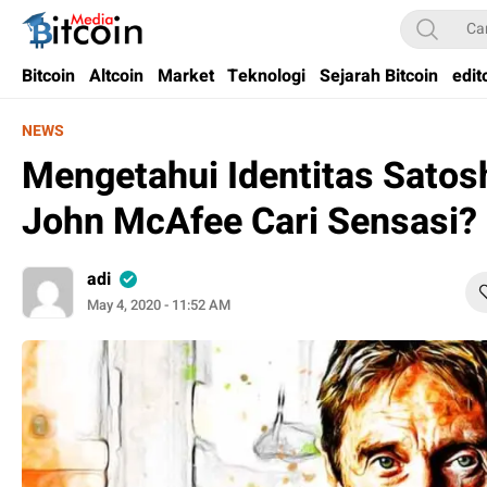
Bitcoin Media Indonesia
Media Bitcoin dan Cryptocurrency, dan Blockchain di Indonesia
Bitcoin
Altcoin
Market
Teknologi
Sejarah Bitcoin
edit
NEWS
Mengetahui Identitas Satos
John McAfee Cari Sensasi?
adi
May 4, 2020 - 11:52 AM