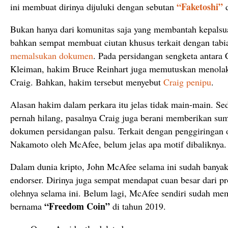
“Faketoshi”
ini membuat dirinya dijuluki dengan sebutan
d
Bukan hanya dari komunitas saja yang membantah kepalsua
bahkan sempat membuat ciutan khusus terkait dengan tabi
memalsukan dokumen
. Pada persidangan sengketa antara
Kleiman, hakim Bruce Reinhart juga memutuskan menolak
Craig. Bahkan, hakim tersebut menyebut
Craig penipu
.
Alasan hakim dalam perkara itu jelas tidak main-main. Sed
pernah hilang, pasalnya Craig juga berani memberikan s
dokumen persidangan palsu. Terkait dengan penggiringan op
Nakamoto oleh McAfee, belum jelas apa motif dibaliknya.
Dalam dunia kripto, John McAfee selama ini sudah banyak
endorser. Dirinya juga sempat mendapat cuan besar dari p
olehnya selama ini. Belum lagi, McAfee sendiri sudah mem
“Freedom Coin”
bernama
di tahun 2019.