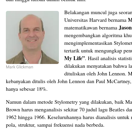
Belakangan muncul juga seorang
M
Universitas Harvard bernama
Jaso
matematikawan bernama
mengembangkan algoritma khus
mengimplementasikan Stylomet
tertarik untuk mengungkap penu
My Life”
. Hasil analisis stati
dilakukan menyatakan bahwa lag
Mark Glickman
dituliskan oleh John Lennon. M
kebanyakan ditulis oleh John Lennon dan Paul McCartne
hanya sebesar 18%.
Namun dalam metode Stylometry yang dilakukan, baik Ma
Brown harus menganalisis sekitar 70 judul lagu Beatles da
1962 hingga 1966. Keseluruhannya harus dianalisis untuk
pola, struktur, sampai frekuensi nada berbeda.