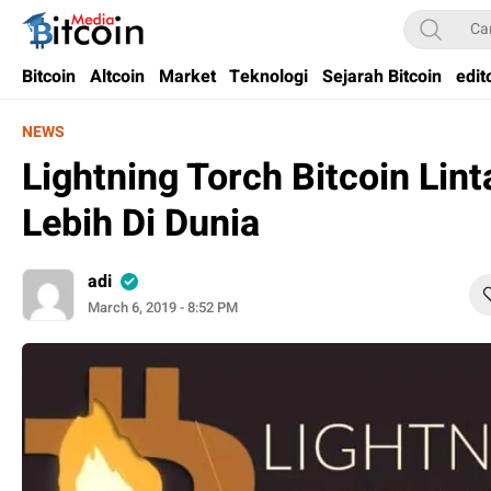
Bitcoin Media Indonesia
Media Bitcoin dan Cryptocurrency, dan Blockchain di Indonesia
Bitcoin
Altcoin
Market
Teknologi
Sejarah Bitcoin
edit
NEWS
Lightning Torch Bitcoin Lin
Lebih Di Dunia
adi
March 6, 2019 - 8:52 PM