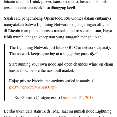
bitcoin saat ini. Untuk proses transaksi mikro, besaran total nilai
tersebut tentu saja tidak bisa dianggap kecil.
Salah satu pengembang OpenNode, Rui Gomes dalam ciutannya
menyatakan bahwa Lightning Network dengan jaringan off chain
di Bitcoin mampu memproses transaksi mikro secara instan, biaya
lebih murah, dengan kecepatan yang sungguh mengejutkan.
The Lightning Network just hit 500 BTC in network capacity.
The network keeps growing at a staggering pace 🚀📈
Start running your own node and open channels while on chain
fees are low before the next bull market.
Enjoy private bitcoin transactions settled instantly ⚡️
pic.twitter.com/Vw3raOj7nw
— Rui Gomes (@ruigomeseu)
December 21, 2018
Berdasarkan data statistik di 1ML, saat ini jumlah node Lightning