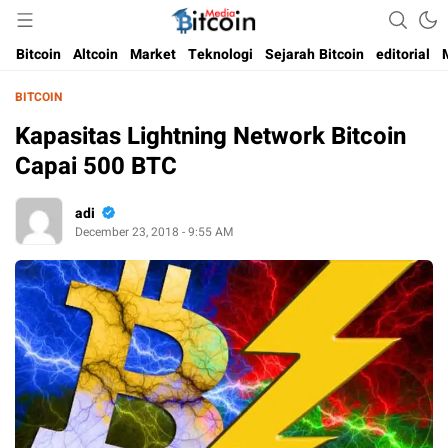
Media Bitcoin dan Cryptocurrency, dan Blockchain di Indonesia
Bitcoin Media Indonesia
Bitcoin
Altcoin
Market
Teknologi
Sejarah Bitcoin
editorial
BITCOIN
Kapasitas Lightning Network Bitcoin
Capai 500 BTC
adi
December 23, 2018 - 9:55 AM