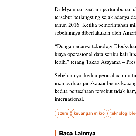
Di Myanmar, saat ini pertumbuhan e
tersebut berlangsung sejak adanya d
tahun 2016. Ketika pemerintahan mil
sebelumnya diberlakukan oleh Ameri
“Dengan adanya teknologi Blockcha
biaya operasional data seribu kali 
lebih,” terang Takao Asayama – Pre
Sebelumnya, kedua perusahaan ini t
memperluas jangkauan bisnis keuan
kedua perusahaan tersebut tidak han
internasional.
azure
keuangan mikro
teknologi bl
Baca Lainnya