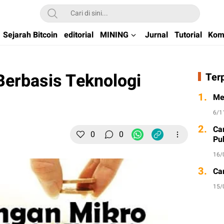
kchain di Indonesia
Sejarah Bitcoin
editorial
MINING
Jurnal
Tutorial
Kom
erbasis Teknologi
Ter
1.
Me
6/1
2.
Ca
0
0
Pu
16/
3.
Ca
15/