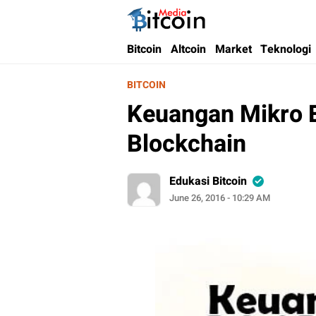
Bitcoin Media Indonesia
Media Bitcoin dan Cryptocurrency, dan Bloc
Bitcoin
Altcoin
Market
Teknologi
BITCOIN
Keuangan Mikro B
Blockchain
Edukasi Bitcoin
June 26, 2016 - 10:29 AM