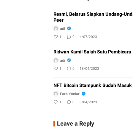
Resmi, Belarus Siapkan Undang-Unda
Peer
adi
1
0
4/07/2023
Ridwan Kamil Salah Satu Pembicara K
adi
1
0
18/04/2023
NFT Bitcoin Stampunk Sudah Masuk 
Fara Yuniar
1
0
8/04/2023
Leave a Reply