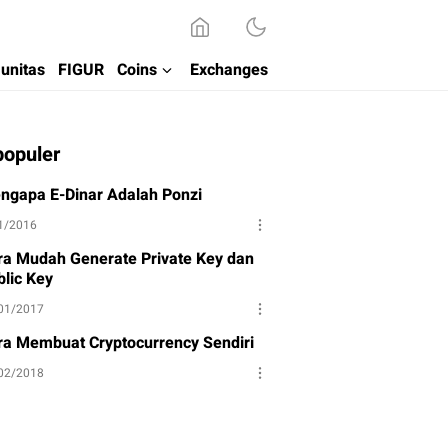
unitas
FIGUR
Coins
Exchanges
populer
ngapa E-Dinar Adalah Ponzi
1/2016
ra Mudah Generate Private Key dan
blic Key
01/2017
ra Membuat Cryptocurrency Sendiri
02/2018