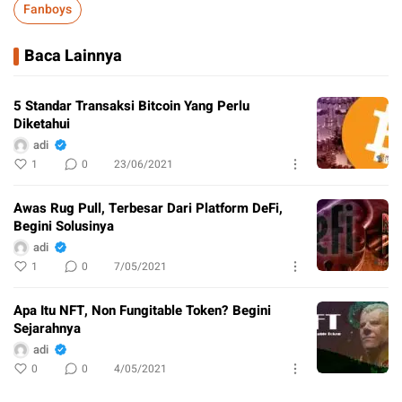
Fanboys
Baca Lainnya
5 Standar Transaksi Bitcoin Yang Perlu
Diketahui
adi
1
0
23/06/2021
Awas Rug Pull, Terbesar Dari Platform DeFi,
Begini Solusinya
adi
1
0
7/05/2021
Apa Itu NFT, Non Fungitable Token? Begini
Sejarahnya
adi
0
0
4/05/2021