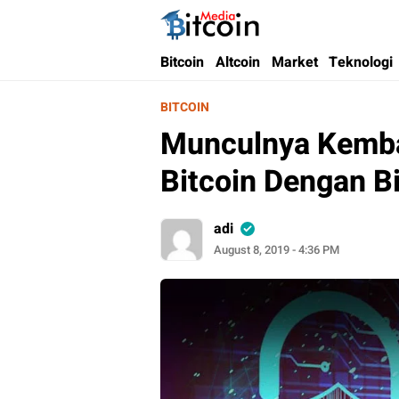
Bitcoin Media Indonesia
Media Bitcoin dan Cryptocurrency, dan Bloc
Bitcoin
Altcoin
Market
Teknologi
BITCOIN
Munculnya Kembal
Bitcoin Dengan Bi
adi
August 8, 2019 - 4:36 PM