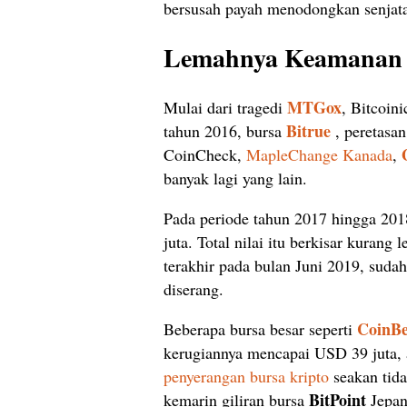
bersusah payah menodongkan senjat
Lemahnya Keamanan B
MTGox
Mulai dari tragedi
, Bitcoin
Bitrue
tahun 2016, bursa
, peretasa
CoinCheck,
MapleChange Kanada
,
banyak lagi yang lain.
Pada periode tahun 2017 hingga 201
juta. Total nilai itu berkisar kuran
terakhir pada bulan Juni 2019, sudah
diserang.
CoinB
Beberapa bursa besar seperti
kerugiannya mencapai USD 39 juta, 
penyerangan bursa kripto
seakan tida
BitPoint
kemarin giliran bursa
Jepan