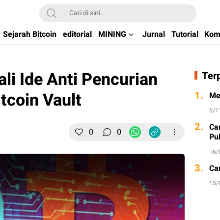
kchain di Indonesia
Sejarah Bitcoin
editorial
MINING
Jurnal
Tutorial
Kom
i Ide Anti Pencurian
Ter
tcoin Vault
1.
Me
6/1
2.
Ca
0
0
Pu
16/
3.
Ca
15/