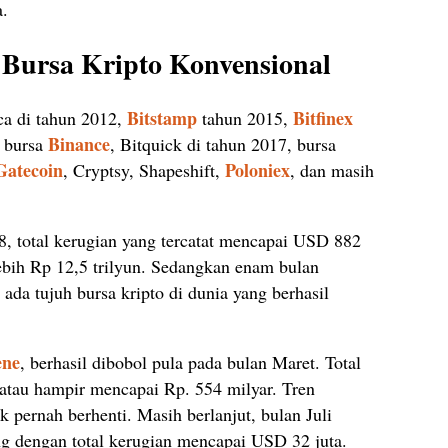
a.
ursa Kripto Konvensional
Bitstamp
Bitfinex
ica di tahun 2012,
tahun 2015,
Binance
n bursa
, Bitquick di tahun 2017, bursa
Gatecoin
Poloniex
, Cryptsy, Shapeshift,
, dan masih
8, total kerugian yang tercatat mencapai USD 882
g lebih Rp 12,5 trilyun. Sedangkan enam bulan
 ada tujuh bursa kripto di dunia yang berhasil
ene
, berhasil dibobol pula pada bulan Maret. Total
atau hampir mencapai Rp. 554 milyar. Tren
k pernah berhenti. Masih berlanjut, bulan Juli
g dengan total kerugian mencapai USD 32 juta.