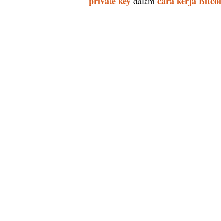
private key
cara kerja Bitco
dalam