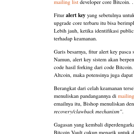
mailing list
developer core Bitcoin. .
alert key
Fitur
yang sebetulnya untu
upgrade core terbaru itu bisa berim
Lebih jauh, ketika identifikasi publ
terhadap keamanan.
Garis besarnya, fitur alert key pasca 
Namun, alert key sistem akan berpe
code hasil forking dari code Bitcoin.
Altcoin, maka potensinya juga dapat 
Berangkat dari celah keamanan ters
menuliskan pandangannya di
mailing
emailnya itu, Bishop menuliskan de
recovery/clawback mechanism”.
Gagasan yang kembali diperdengark
Bitcoin Vault cukup menarik untuk d