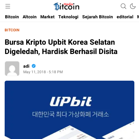
Media Bitcoin dan Cryptocurrency, dan Blockchain di Indonesia
Bitcoin Media Indonesia
Bitcoin
Altcoin
Market
Teknologi
Sejarah Bitcoin
editorial
BITCOIN
Bursa Kripto Upbit Korea Selatan
Digeledah, Hardisk Berhasil Disita
adi
May 11, 2018 - 5:18 PM