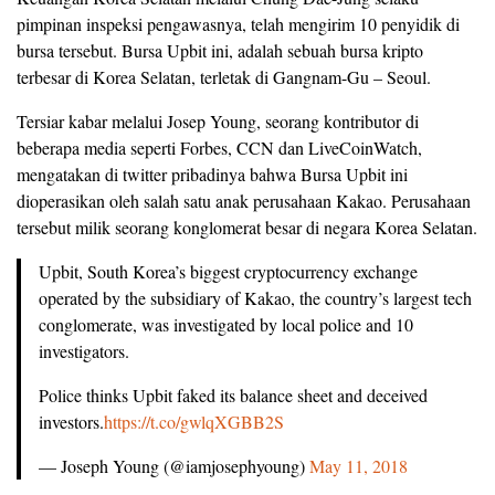
pimpinan inspeksi pengawasnya, telah mengirim 10 penyidik di
bursa tersebut. Bursa Upbit ini, adalah sebuah bursa kripto
terbesar di Korea Selatan, terletak di Gangnam-Gu – Seoul.
Tersiar kabar melalui Josep Young, seorang kontributor di
beberapa media seperti Forbes, CCN dan LiveCoinWatch,
mengatakan di twitter pribadinya bahwa Bursa Upbit ini
dioperasikan oleh salah satu anak perusahaan Kakao. Perusahaan
tersebut milik seorang konglomerat besar di negara Korea Selatan.
Upbit, South Korea’s biggest cryptocurrency exchange
operated by the subsidiary of Kakao, the country’s largest tech
conglomerate, was investigated by local police and 10
investigators.
Police thinks Upbit faked its balance sheet and deceived
investors.
https://t.co/gwlqXGBB2S
— Joseph Young (@iamjosephyoung)
May 11, 2018