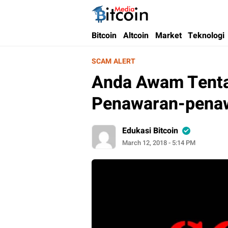
Bitcoin Media Indonesia
Media Bitcoin dan Cryptocurrency, dan Bloc
Bitcoin
Altcoin
Market
Teknologi
SCAM ALERT
Anda Awam Tenta
Penawaran-penaw
Edukasi Bitcoin
March 12, 2018 - 5:14 PM