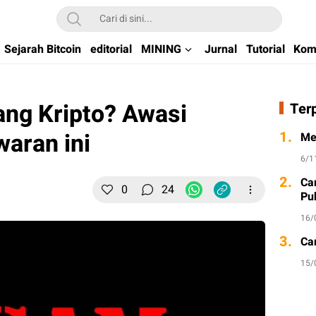
kchain di Indonesia
Sejarah Bitcoin
editorial
MINING
Jurnal
Tutorial
Kom
ng Kripto? Awasi
Ter
aran ini
1.
Me
6/1
2.
Ca
0
24
Pu
16/
3.
Ca
15/