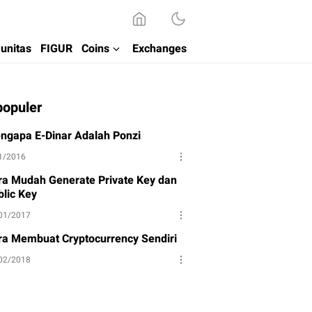
unitas
FIGUR
Coins
Exchanges
populer
ngapa E-Dinar Adalah Ponzi
1/2016
ra Mudah Generate Private Key dan
blic Key
01/2017
ra Membuat Cryptocurrency Sendiri
02/2018