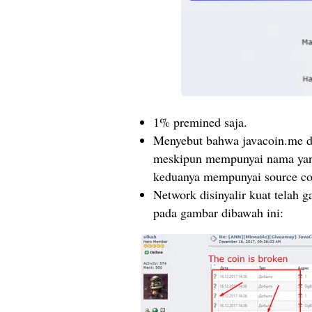
1% premined saja.
Menyebut bahwa javacoin.me da
meskipun mempunyai nama yang
keduanya mempunyai source c
Network disinyalir kuat telah ga
pada gambar dibawah ini: