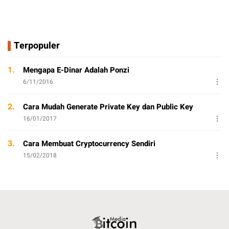
Terpopuler
1.
Mengapa E-Dinar Adalah Ponzi
6/11/2016
2.
Cara Mudah Generate Private Key dan Public Key
16/01/2017
3.
Cara Membuat Cryptocurrency Sendiri
15/02/2018