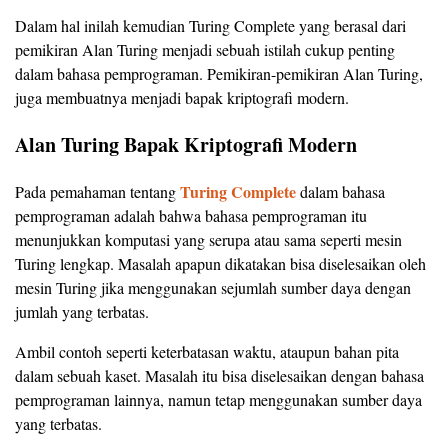
Dalam hal inilah kemudian Turing Complete yang berasal dari
pemikiran Alan Turing menjadi sebuah istilah cukup penting
dalam bahasa pemprograman. Pemikiran-pemikiran Alan Turing,
juga membuatnya menjadi bapak kriptografi modern.
Alan Turing Bapak Kriptografi Modern
Turing Complete
Pada pemahaman tentang
dalam bahasa
pemprograman adalah bahwa bahasa pemprograman itu
menunjukkan komputasi yang serupa atau sama seperti mesin
Turing lengkap. Masalah apapun dikatakan bisa diselesaikan oleh
mesin Turing jika menggunakan sejumlah sumber daya dengan
jumlah yang terbatas.
Ambil contoh seperti keterbatasan waktu, ataupun bahan pita
dalam sebuah kaset. Masalah itu bisa diselesaikan dengan bahasa
pemprograman lainnya, namun tetap menggunakan sumber daya
yang terbatas.