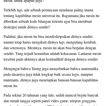
mesin, untuk apapun juga?
Terlebih lagi, ada sebuah pertanyaan mendasar paling utama
tentang kapabilitas mesin universal itu. Bagaimana jika mesin itu
diberikan sebuah kode bilangan tertentu agar bisa membuat
deskripsi untuk dirinya sendiri?
Padahal, jika mesin itu bisa mendeskripsikan dirinya sendiri,
namun tetap harus mengikuti dirinya lagi, mengulang kembali,
dan seterusnya. Mestinya, mesin ini akan bisa berjalan dengan
sendiri. Yang terjadi kemudian adalah kekacauan. Lantaran mesin
tersebut pada akhirnya akan kontradiktif dengan dirinya sendiri.
Mengingat bahwa Turing juga menyebutkan bahwa matematika
pada dasarnya juga tidak lengkap baik secara logis, maupun
matematis, dirinya juga menetapkan batasan-batasan kapabilitas
mesin itu.
Pada sekitar 20 tahunan yang lalu, sudah muncul begitu banyak
alat rumah tangga seperti panel video game, telepon genggam,