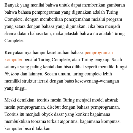
Banyak yang menilai bahwa untuk dapat memberikan gambaran
bahwa bahasa pemprograman yang digunakan adalah Turing
Complete, dengan memberikan penerjemahan melalui program
yang setara dengan bahasa yang digunakan. Jika bisa menjadi
skema dalam bahasa lain, maka jelaslah bahwa itu adalah Turing
Complete.
Kenyataannya hampir keseluruhan bahasa
pemprograman
komputer
bersifat Turing Complete, atau Turing lengkap. Salah
satunya yang paling kental dan bisa dilihat seperti memiliki fungsi
ifs
,
loop
dan lainnya. Secara umum, turing complete lebih
memiliki struktur iterasi dengan batas kesewenang-wenangan
yang tinggi.
Meski demikian, teoritis mesin Turing menjadi model abstrak
mesin pemprograman, disebut dengan bahasa pemprograman.
Teoritis itu menjadi obyek dasar yang konkrit bagaimana
membuktikan teorama terkait algoritma, bagaimana komputasi
komputer bisa dilakukan.