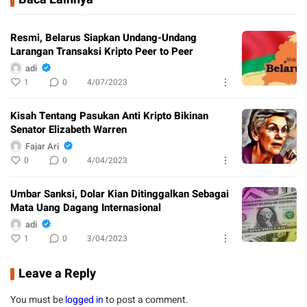
Resmi, Belarus Siapkan Undang-Undang
Larangan Transaksi Kripto Peer to Peer
adi
1
0
4/07/2023
Kisah Tentang Pasukan Anti Kripto Bikinan
Senator Elizabeth Warren
Fajar Ari
0
0
4/04/2023
Umbar Sanksi, Dolar Kian Ditinggalkan Sebagai
Mata Uang Dagang Internasional
adi
1
0
3/04/2023
Leave a Reply
You must be
logged in
to post a comment.