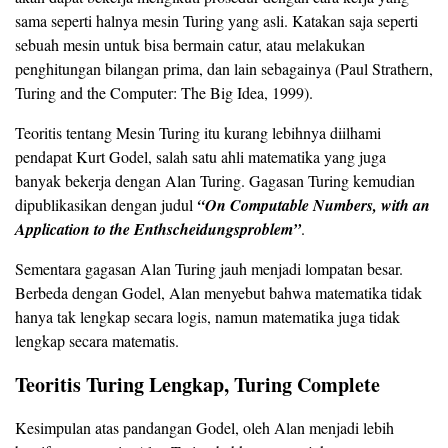
sama seperti halnya mesin Turing yang asli. Katakan saja seperti
sebuah mesin untuk bisa bermain catur, atau melakukan
penghitungan bilangan prima, dan lain sebagainya (Paul Strathern,
Turing and the Computer: The Big Idea, 1999).
Teoritis tentang Mesin Turing itu kurang lebihnya diilhami
pendapat Kurt Godel, salah satu ahli matematika yang juga
banyak bekerja dengan Alan Turing. Gagasan Turing kemudian
dipublikasikan dengan judul
“On Computable Numbers, with an
Application to the Enthscheidungsproblem”
.
Sementara gagasan Alan Turing jauh menjadi lompatan besar.
Berbeda dengan Godel, Alan menyebut bahwa matematika tidak
hanya tak lengkap secara logis, namun matematika juga tidak
lengkap secara matematis.
Teoritis Turing Lengkap, Turing Complete
Kesimpulan atas pandangan Godel, oleh Alan menjadi lebih