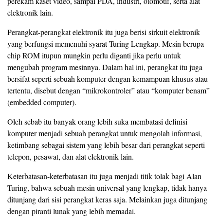
perekam kaset video, sampai PDA, industri, otomotif, serta alat
elektronik lain.
Perangkat-perangkat elektronik itu juga berisi sirkuit elektronik
yang berfungsi memenuhi syarat Turing Lengkap. Mesin berupa
chip ROM itupun mungkin perlu diganti jika perlu untuk
mengubah program mesinnya. Dalam hal ini, perangkat itu juga
bersifat seperti sebuah komputer dengan kemampuan khusus atau
tertentu, disebut dengan “mikrokontroler” atau “komputer benam”
(embedded computer).
Oleh sebab itu banyak orang lebih suka membatasi definisi
komputer menjadi sebuah perangkat untuk mengolah informasi,
ketimbang sebagai sistem yang lebih besar dari perangkat seperti
telepon, pesawat, dan alat elektronik lain.
Keterbatasan-keterbatasan itu juga menjadi titik tolak bagi Alan
Turing, bahwa sebuah mesin universal yang lengkap, tidak hanya
ditunjang dari sisi perangkat keras saja. Melainkan juga ditunjang
dengan piranti lunak yang lebih memadai.