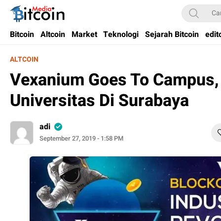
Bitcoin Media Indonesia
Media Bitcoin dan Cryptocurrency, dan Blockchain di Indonesia
Bitcoin
Altcoin
Market
Teknologi
Sejarah Bitcoin
edit
ALTCOIN
Vexanium Goes To Campus,
Universitas Di Surabaya
adi
September 27, 2019 - 1:58 PM