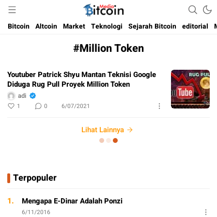
Media Bitcoin dan Cryptocurrency, dan Blockchain di Indonesia
Bitcoin Media Indonesia
Bitcoin
Altcoin
Market
Teknologi
Sejarah Bitcoin
editorial
#Million Token
Youtuber Patrick Shyu Mantan Teknisi Google
Diduga Rug Pull Proyek Million Token
adi
1
0
6/07/2021
Lihat Lainnya
Terpopuler
1.
Mengapa E-Dinar Adalah Ponzi
6/11/2016