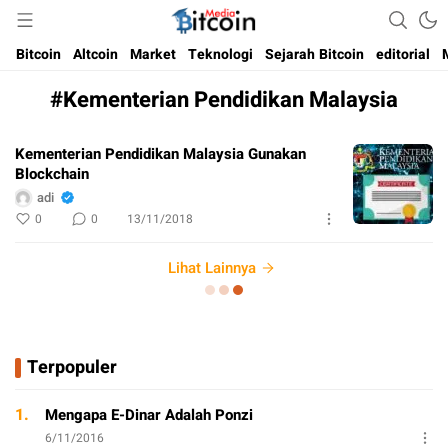
Media Bitcoin dan Cryptocurrency, dan Blockchain di Indonesia
Bitcoin Media Indonesia
Bitcoin
Altcoin
Market
Teknologi
Sejarah Bitcoin
editorial
#Kementerian Pendidikan Malaysia
Kementerian Pendidikan Malaysia Gunakan
Blockchain
adi
0
0
13/11/2018
Lihat Lainnya
Terpopuler
1.
Mengapa E-Dinar Adalah Ponzi
6/11/2016