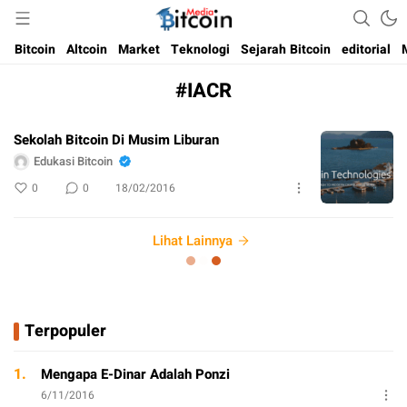
Media Bitcoin dan Cryptocurrency, dan Blockchain di Indonesia
Bitcoin Media Indonesia
Bitcoin
Altcoin
Market
Teknologi
Sejarah Bitcoin
editorial
#IACR
Sekolah Bitcoin Di Musim Liburan
Edukasi Bitcoin
0
0
18/02/2016
Lihat Lainnya
Terpopuler
1.
Mengapa E-Dinar Adalah Ponzi
6/11/2016