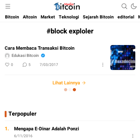
Media Bitcoin dan Cryptocurrency, dan Blockchain di Indonesia
Bitcoin Media Indonesia
Bitcoin
Altcoin
Market
Teknologi
Sejarah Bitcoin
editorial
#block exploler
Cara Membaca Transaksi Bitcoin
Edukasi Bitcoin
0
5
7/03/2017
Lihat Lainnya
Terpopuler
1.
Mengapa E-Dinar Adalah Ponzi
6/11/2016