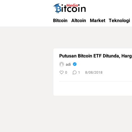
Bitcoin Media Indonesia
Media Bitcoin dan Cryptocurrency, dan Bloc
Bitcoin
Altcoin
Market
Teknologi
Putusan Bitcoin ETF Ditunda, Harg
adi
0
1
8/08/2018