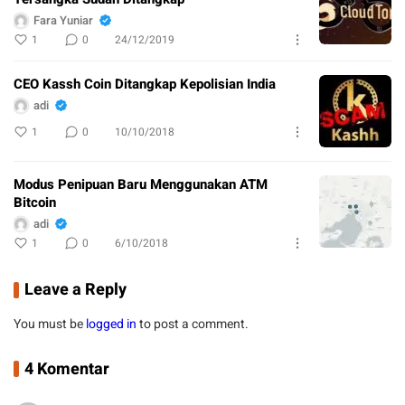
Fara Yuniar
1
0
24/12/2019
CEO Kassh Coin Ditangkap Kepolisian India
adi
1
0
10/10/2018
Modus Penipuan Baru Menggunakan ATM
Bitcoin
adi
1
0
6/10/2018
Leave a Reply
You must be
logged in
to post a comment.
4 Komentar